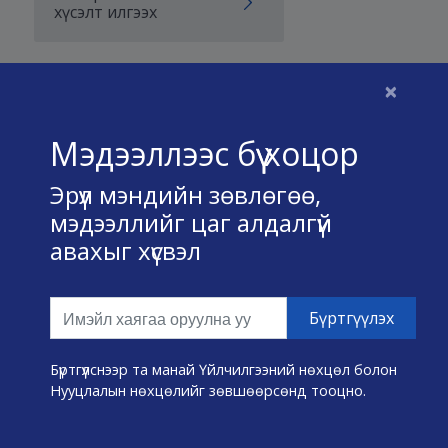
хүсэлт илгээх
×
Бидний тухай
Мэдээллээс бүү хоцор
Үйлчилгээний нөхцөл
Эрүүл мэндийн зөвлөгөө,
Нууц хадгалах тухай
мэдээллийг цаг алдалгүй
авахыг хүсвэл
Холбоо барих
Өвчин А-Я
Эмнэлэг хайх
Бүртгүүлснээр та манай Үйлчилгээний нөхцөл болон
Нууцлалын нөхцөлийг зөвшөөрсөнд тооцно.
Эрүүл мэндийн хэрэгслүүд