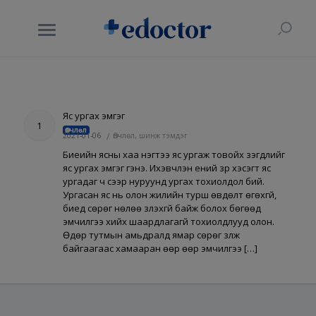
Яс ургах эмгэг
1
Өвчлөл
2021-01-06
/
Өвчлөл, шинж тэмдэг
Биеийн ясны хаа нэгтээ яс ургаж товойх үзэгдлийг
яс ургах эмгэг гэнэ. Ихэвчлэн үений үзүүр хэсэгт яс
ургадаг ч сээр нуруунд ургах тохиолдол бий.
Ургасан яс нь олон жилийн турш өвдөлт өгөхгүй,
биед сөрөг нөлөө үзүүлэхгүй байж болох бөгөөд
эмчилгээ хийх шаардлагагүй тохиолдлууд олон.
Өдөр тутмын амьдралд ямар сөрөг үзүүлж
байгаагаас хамааран өөр өөр эмчилгээ […]