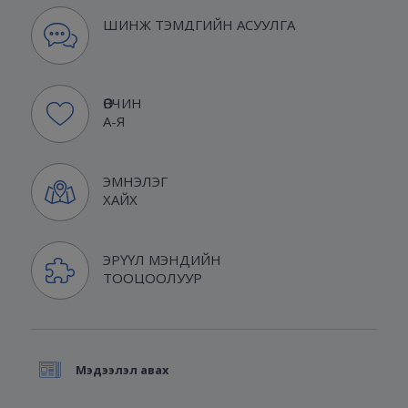
ШИНЖ ТЭМДГИЙН АСУУЛГА
ӨВЧИН
А-Я
ЭМНЭЛЭГ
ХАЙХ
ЭРҮҮЛ МЭНДИЙН
ТООЦООЛУУР
Мэдээлэл авах