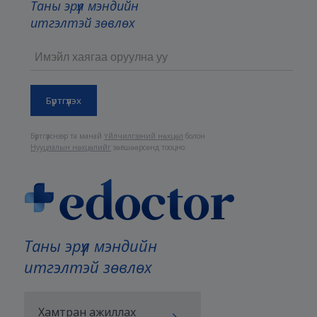
Таны эрүүл мэндийн
итгэлтэй зөвлөх
Бүртгүүлснээр та манай
Үйлчилгээний нөхцөл
болон
Нууцлалын нөхцөлийг
зөвшөөрсөнд тооцно.
Таны эрүүл мэндийн
итгэлтэй зөвлөх
Хамтран ажиллах