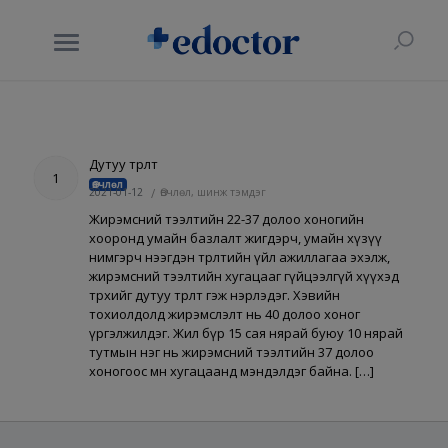
Дутуу төрөлт
1
Өвчлөл
2021-01-12
/
Өвчлөл, шинж тэмдэг
Жирэмсний тээлтийн 22-37 долоо хоногийн
хооронд умайн базлалт жигдэрч, умайн хүзүү
нимгэрч нээгдэн төрөлтийн үйл ажиллагаа эхэлж,
жирэмсний тээлтийн хугацааг гүйцээлгүй хүүхэд
төрөхийг дутуу төрөлт гэж нэрлэдэг. Хэвийн
тохиолдолд жирэмслэлт нь 40 долоо хоног
үргэлжилдэг. Жил бүр 15 сая нярай буюу 10 нярай
тутмын нэг нь жирэмсний тээлтийн 37 долоо
хоногоос өмнө хугацаанд мэндэлдэг байна. […]