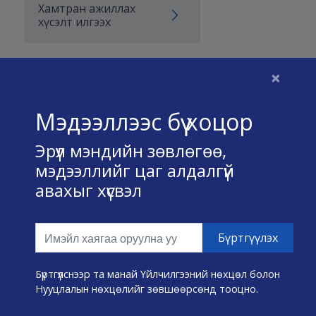
Хамтран ажиллах
хүсэлт илгээх
×
Бидний тухай
Мэдээллээс бүү хоцор
Үйлчилгээний нөхцөл
Эрүүл мэндийн зөвлөгөө,
Нууц хадгалах тухай
мэдээллийг цаг алдалгүй
авахыг хүсвэл
Холбоо барих
Өвчин А-Я
Эмнэлэг хайх
Бүртгүүлснээр та манай Үйлчилгээний нөхцөл болон
Нууцлалын нөхцөлийг зөвшөөрсөнд тооцно.
Эрүүл мэндийн хэрэгслүүд