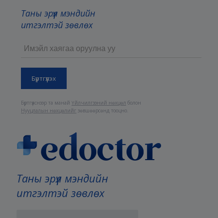
Таны эрүүл мэндийн
итгэлтэй зөвлөх
Бүртгүүлснээр та манай
Үйлчилгээний нөхцөл
болон
Нууцлалын нөхцөлийг
зөвшөөрсөнд тооцно.
Таны эрүүл мэндийн
итгэлтэй зөвлөх