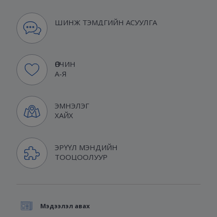
ШИНЖ ТЭМДГИЙН АСУУЛГА
ӨВЧИН
А-Я
ЭМНЭЛЭГ
ХАЙХ
ЭРҮҮЛ МЭНДИЙН
ТООЦООЛУУР
Мэдээлэл авах