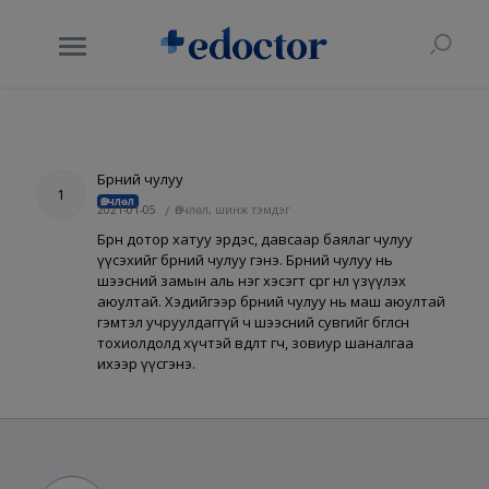
Бөөрний чулуу
1
Өвчлөл
2021-01-05
/
Өвчлөл, шинж тэмдэг
Бөөрөн дотор хатуу эрдэс, давсаар баялаг чулуу
үүсэхийг бөөрний чулуу гэнэ. Бөөрний чулуу нь
шээсний замын аль нэг хэсэгт сөрөг нөлөө үзүүлэх
аюултай. Хэдийгээр бөөрний чулуу нь маш аюултай
гэмтэл учруулдаггүй ч шээсний сувгийг бөглөсөн
тохиолдолд хүчтэй өвдөлт өгч, зовиур шаналгаа
ихээр үүсгэнэ.