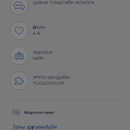
ШИНЖ ТЭМДГИЙН АСУУЛГА
ӨВЧИН
А-Я
ЭМНЭЛЭГ
ХАЙХ
ЭРҮҮЛ МЭНДИЙН
ТООЦООЛУУР
Мэдээлэл авах
Таны эрүүл мэндийн