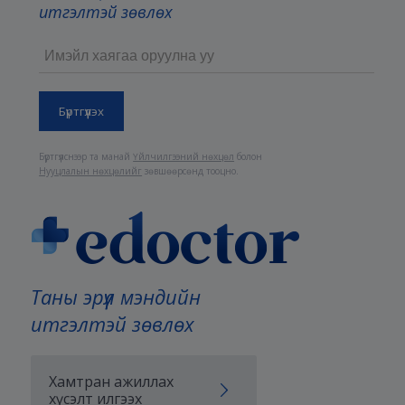
итгэлтэй зөвлөх
Бүртгүүлснээр та манай
Үйлчилгээний нөхцөл
болон
Нууцлалын нөхцөлийг
зөвшөөрсөнд тооцно.
Таны эрүүл мэндийн
итгэлтэй зөвлөх
Хамтран ажиллах
хүсэлт илгээх