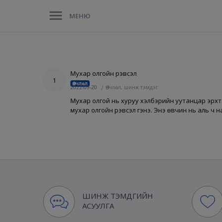
МЕНЮ
Мухар олгойн үрэвсэл
1
Өвчлөл
2022-09-20
/
Өвчлөл, шинж тэмдэг
Мухар олгой нь хуруу хэлбэрийн уутанцар эрхтэ
мухар олгойн үрэвсэл гэнэ. Энэ өвчин нь аль ч 
ШИНЖ ТЭМДГИЙН
АСУУЛГА