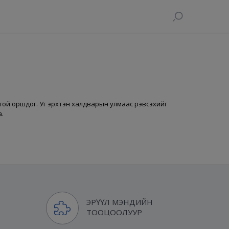
отой оршдог. Уг эрхтэн халдварын улмаас үрэвсэхийг
а.
ЭРҮҮЛ МЭНДИЙН
ТООЦООЛУУР