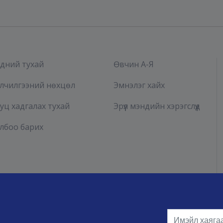
дний тухай
Өвчин А-Я
лчилгээний нөхцөл
Эмнэлэг хайх
уц хадгалах тухай
Эрүүл мэндийн хэрэгслүүд
лбоо барих