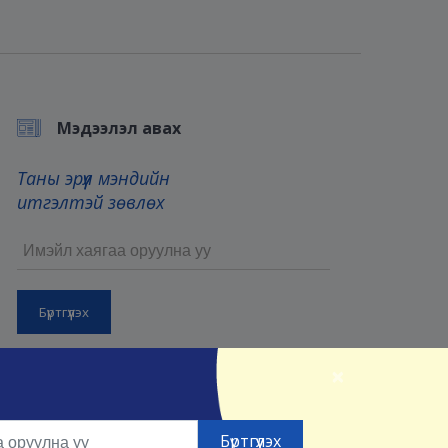
Мэдээлэл авах
Таны эрүүл мэндийн
итгэлтэй зөвлөх
Бүртгүүлснээр та манай
Үйлчилгээний нөхцөл
болон
×
Нууцлалын нөхцөлийг
зөвшөөрсөнд тооцно.