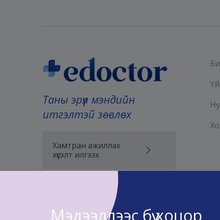
Би
Үй
Таны эрүүл мэндийн
Ну
итгэлтэй зөвлөх
Хо
Хамтран ажиллах
хүсэлт илгээх
Мэдээллээс бүү хоцор