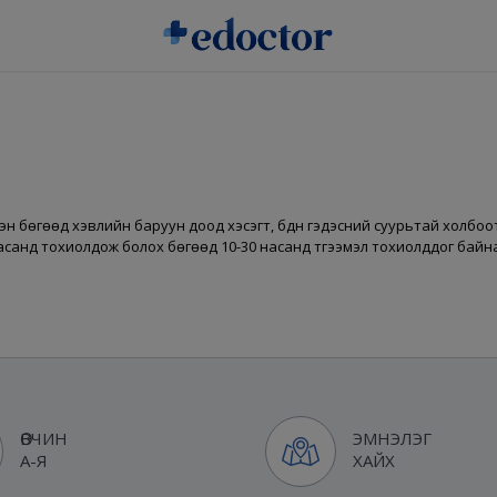
н бөгөөд хэвлийн баруун доод хэсэгт, бүдүүн гэдэсний суурьтай холбо
насанд тохиолдож болох бөгөөд 10-30 насанд түгээмэл тохиолддог байн
ӨВЧИН
ЭМНЭЛЭГ
А-Я
ХАЙХ