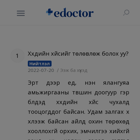
Хүүхдийн хүйсийг төлөвлөж болох уу?
1
Нийтлэл
/
2022-07-20
Ээж ба хүүхэд
Эрт дээр үед, нэн ялангуяа
амьжиргааны түвшин доогуур гэр
бүлүүдэд хүүхдийн хүйс чухалд
тооцогддог байсан. Удам залгах хүү
хүлээж байсан айлд охин төрөхөд
хооллохгүй орхих, эмчилгээ хийхгүй