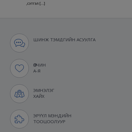
,сэтгэл […]
ШИНЖ ТЭМДГИЙН АСУУЛГА
ӨВЧИН
А-Я
ЭМНЭЛЭГ
ХАЙХ
ЭРҮҮЛ МЭНДИЙН
ТООЦООЛУУР