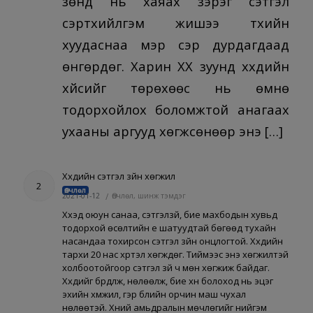
зөнд нь хаяах зэрэг сэтгэл
сэртхийлгэм жишээ түүхийн
хуудаснаа мэр сэр дурдагдаад
өнгөрдөг. Харин ХХ зуунд хүүхдийн
хүйсийг төрөхөөс нь өмнө
тодорхойлох боломжтой анагаах
ухааны аргууд хөгжсөнөөр энэ […]
Хүүхдийн сэтгэл зүйн хөгжил
2
Өвчлөл
2021-01-12
/
Өвчлөл, шинж тэмдэг
Хүүхэд оюун санаа, сэтгэлзүй, бие махбодын хувьд
тодорхой өсөлтийн үе шатуудтай бөгөөд тухайн
насандаа тохирсон сэтгэл зүйн онцлогтой. Хүүхдийн
тархи 20 нас хүртэл хөгждөг. Тиймээс энэ хөгжилтэй
холбоотойгоор сэтгэл зүй ч мөн хөгжиж байдаг.
Хүүхдийг бүрдүүлж, нөлөөлж, бие хүн болоход нь эцэг
эхийн хүмүүжил, гэр бүлийн орчин маш чухал
нөлөөтэй. Хүний амьдралын мөчлөгийг нийгэм