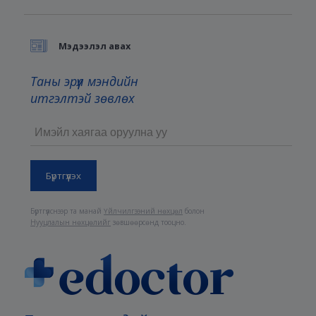
Мэдээлэл авах
Таны эрүүл мэндийн
итгэлтэй зөвлөх
Бүртгүүлснээр та манай
Үйлчилгээний нөхцөл
болон
Нууцлалын нөхцөлийг
зөвшөөрсөнд тооцно.