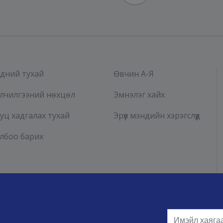
дний тухай
Өвчин А-Я
лчилгээний нөхцөл
Эмнэлэг хайх
уц хадгалах тухай
Эрүүл мэндийн хэрэгслүүд
лбоо барих