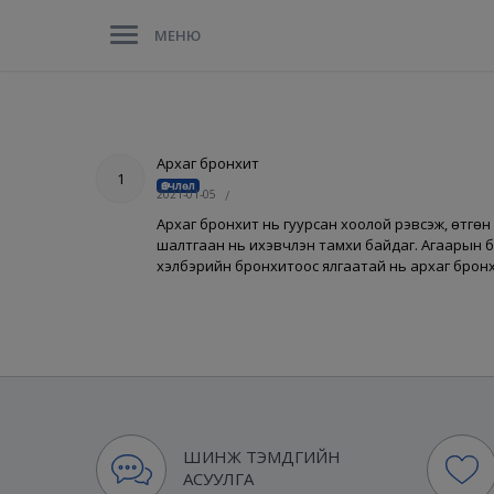
МЕНЮ
Архаг бронхит
1
Өвчлөл
2021-01-05
/
Архаг бронхит нь гуурсан хоолой үрэвсэж, өтгө
шалтгаан нь ихэвчлэн тамхи байдаг. Агаарын б
хэлбэрийн бронхитоос ялгаатай нь архаг бронх
ШИНЖ ТЭМДГИЙН
АСУУЛГА