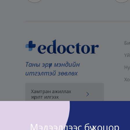
Би
Үй
Таны эрүүл мэндийн
Ну
итгэлтэй зөвлөх
Хо
Хамтран ажиллах
хүсэлт илгээх
Мэдээллээс бүү хоцор