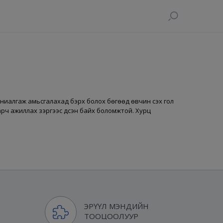
ниалгаж амьсгалахад бэрх болох бөгөөд өвчин үүсэх гол
ч ажиллах зэргээс үүдсэн байх боломжтой. Хурц
ЭРҮҮЛ МЭНДИЙН
ТООЦООЛУУР