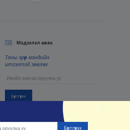
Мэдээлэл авах
Таны эрүүл мэндийн
итгэлтэй зөвлөх
×
Бүртгүүлснээр та манай
Үйлчилгээний нөхцөл
болон
Нууцлалын нөхцөлийг
зөвшөөрсөнд тооцно.