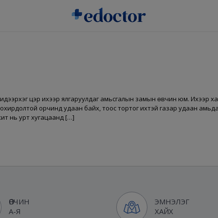
н идээрхэг цэр ихээр ялгаруулдаг амьсгалын замын өвчин юм. Ихээр ха
охирдолтой орчинд удаан байх, тоос тортог ихтэй газар удаан амьдар
ит нь урт хугацаанд […]
ӨВЧИН
ЭМНЭЛЭГ
А-Я
ХАЙХ