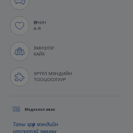
ӨВЧИН
А-Я
ЭМНЭЛЭГ
ХАЙХ
ЭРҮҮЛ МЭНДИЙН
ТООЦООЛУУР
Мэдээлэл авах
Таны эрүүл мэндийн
итгэлтэй зөвлөх