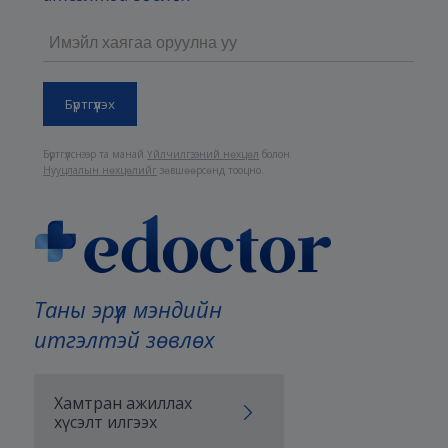
Бүртгүүлснээр та манай
Үйлчилгээний нөхцөл
болон
Нууцлалын нөхцөлийг
зөвшөөрсөнд тооцно.
Таны эрүүл мэндийн
итгэлтэй зөвлөх
Хамтран ажиллах
хүсэлт илгээх