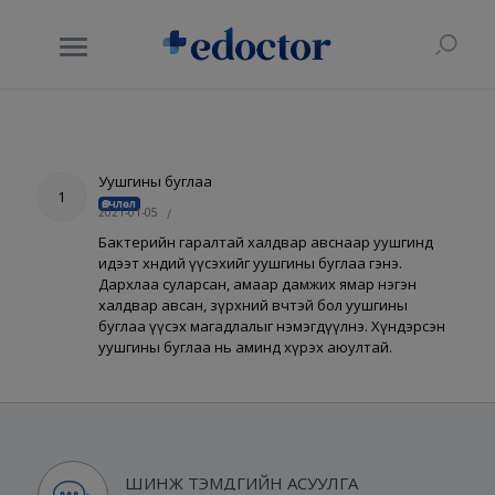
Уушгины буглаа
1
Өвчлөл
2021-01-05
/
Бактерийн гаралтай халдвар авснаар уушгинд
идээт хөндий үүсэхийг уушгины буглаа гэнэ.
Дархлаа суларсан, амаар дамжих ямар нэгэн
халдвар авсан, зүрхний өвчтэй бол уушгины
буглаа үүсэх магадлалыг нэмэгдүүлнэ. Хүндэрсэн
уушгины буглаа нь аминд хүрэх аюултай.
ШИНЖ ТЭМДГИЙН АСУУЛГА