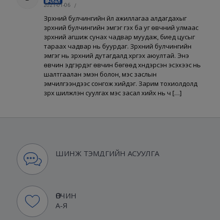
Өвчлөл
2021-01-06
/
Зүрхний булчингийн үйл ажиллагаа алдагдахыг
зүрхний булчингийн эмгэг гэх ба уг өвчний улмаас
зүрхний агшиж сунах чадвар муудаж, биед цусыг
тараах чадвар нь буурдаг. Зүрхний булчингийн
эмгэг нь зүрхний дутагдалд хүргэх аюултай. Энэ
өвчин эдгэрдэг өвчин бөгөөд хүндэрсэн эсэхээс нь
шалтгаалан эмэн болон, мэс заслын
эмчилгээнүүдээс сонгож хийдэг. Зарим тохиолдолд
зүрх шилжүүлэн суулгах мэс засал хийх нь ч […]
ШИНЖ ТЭМДГИЙН АСУУЛГА
ӨВЧИН
А-Я