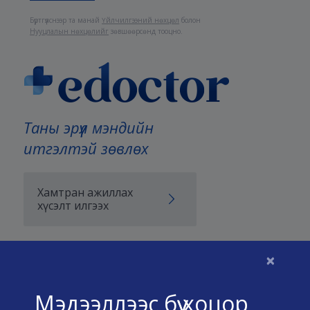
Бүртгүүлснээр та манай
Үйлчилгээний нөхцөл
болон
Нууцлалын нөхцөлийг
зөвшөөрсөнд тооцно.
Таны эрүүл мэндийн
итгэлтэй зөвлөх
Хамтран ажиллах
хүсэлт илгээх
×
Бидний тухай
Мэдээллээс бүү хоцор