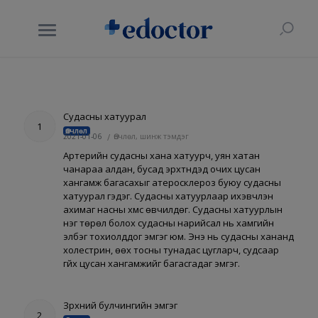
Судасны хатуурал
1
Өвчлөл
2021-01-06
/
Өвчлөл, шинж тэмдэг
Артерийн судасны хана хатуурч, уян хатан
чанараа алдан, бусад эрхтнүүдэд очих цусан
хангамж багасахыг атеросклероз буюу судасны
хатуурал гэдэг. Судасны хатуурлаар ихэвчлэн
ахимаг насны хүмүүс өвчилдөг. Судасны хатуурлын
нэг төрөл болох судасны нарийсал нь хамгийн
элбэг тохиолддог эмгэг юм. Энэ нь судасны хананд
холестрин, өөх тосны тунадас цугларч, судсаар
гүйх цусан хангамжийг багасгадаг эмгэг.
Зүрхний булчингийн эмгэг
2