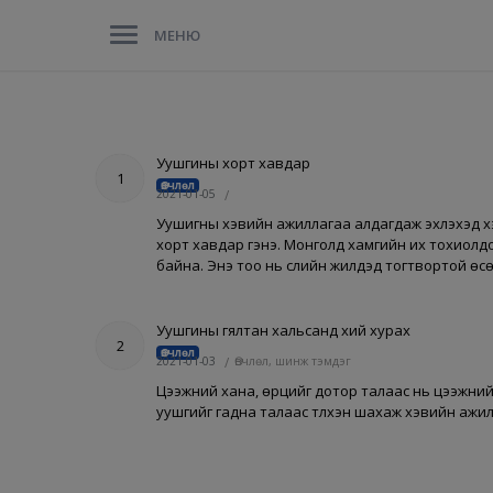
МЕНЮ
Уушгины хорт хавдар
1
Өвчлөл
2021-01-05
/
Уушигны хэвийн ажиллагаа алдагдаж эхлэхэд хэ
хорт хавдар гэнэ. Монголд хамгийн их тохиолд
байна. Энэ тоо нь сүүлийн жилүүдэд тогтвортой ө
Уушгины гялтан хальсанд хий хурах
2
Өвчлөл
2021-01-03
/
Өвчлөл, шинж тэмдэг
Цээжний хана, өрцийг дотор талаас нь цээжний 
уушгийг гадна талаас түлхэн шахаж хэвийн ажилл