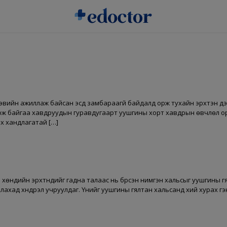
вийн ажиллаж байсан эсүүд замбараагүй байдалд орж тухайн эрхтэн дэ
ож байгаа хавдруудын гуравдугаарт уушгины хорт хавдрын өвчлөл орж
сөх хандлагатай […]
хөндийн эрхтнүүдийг гадна талаас нь бүрсэн нимгэн хальсыг уушгины г
ахад хүндрэл учруулдаг. Үүнийг уушгины гялтан хальсанд хий хурах гэ