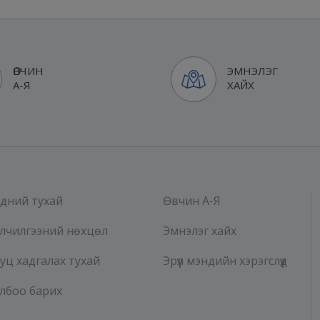
ӨВЧИН
ЭМНЭЛЭГ
А-Я
ХАЙХ
дний тухай
Өвчин А-Я
лчилгээний нөхцөл
Эмнэлэг хайх
уц хадгалах тухай
Эрүүл мэндийн хэрэгслүүд
лбоо барих