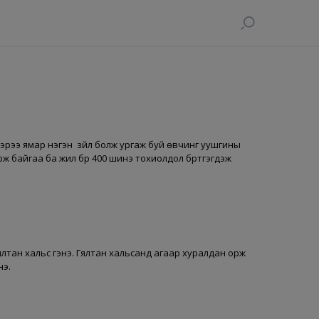
эрээ ямар нэгэн зүйл болж ургаж буй өвчинг уушгины
 байгаа ба жил бүр 400 шинэ тохиолдол бүртгэгдэж
ялтан хальс гэнэ. Гялтан хальсанд агаар хуралдан орж
нэ.