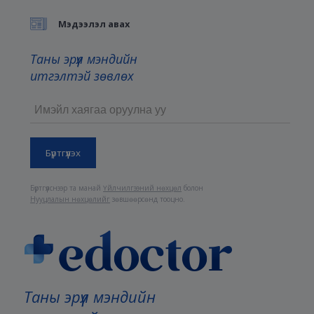
Мэдээлэл авах
Таны эрүүл мэндийн
итгэлтэй зөвлөх
Бүртгүүлснээр та манай
Үйлчилгээний нөхцөл
болон
Нууцлалын нөхцөлийг
зөвшөөрсөнд тооцно.
Таны эрүүл мэндийн