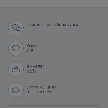
ШИНЖ ТЭМДГИЙН АСУУЛГА
ӨВЧИН
А-Я
ЭМНЭЛЭГ
ХАЙХ
ЭРҮҮЛ МЭНДИЙН
ТООЦООЛУУР