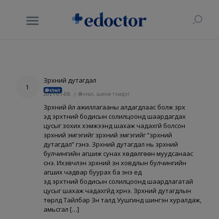
Зүрхний дутагдал
1
Өвчлөл
2021-01-06
/
Өвчлөл, шинж тэмдэг
Зүрхний үйл ажиллагааны алдагдлаас болж зүрх
эд эрхтний бодисын солилцоонд шаардагдах
цусыг зохих хэмжээнд шахаж чадахгүй болсон
зүрхний эмгэгийг зүрхний эмгэгийг “зүрхний
дутагдал” гэнэ. Зүрхний дутагдал нь зүрхний
булчингийн агшиж сунах хөдөлгөөн муудсанаас
үүснэ. Ихэвчлэн зүрхний зүүн ховдлын булчингийн
агших чадвар буурах ба энэ үед
эд эрхтний бодисын солилцоонд шаардлагатай
цусыг шахаж чадахгүйд хүрнэ. Зүрхний дутагдлын
төрлүүд Тайлбар Зүүн талд Уушгинд шингэн хуралдаж,
амьсгал […]