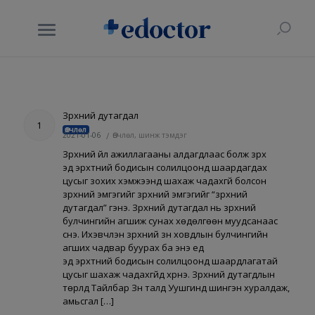
Зүрхний дутагдал
1
Өвчлөл
2021-01-06
/
Өвчлөл, шинж тэмдэг
Зүрхний үйл ажиллагааны алдагдлаас болж зүрх
эд эрхтний бодисын солилцоонд шаардагдах
цусыг зохих хэмжээнд шахаж чадахгүй болсон
зүрхний эмгэгийг зүрхний эмгэгийг “зүрхний
дутагдал” гэнэ. Зүрхний дутагдал нь зүрхний
булчингийн агшиж сунах хөдөлгөөн муудсанаас
үүснэ. Ихэвчлэн зүрхний зүүн ховдлын булчингийн
агших чадвар буурах ба энэ үед
эд эрхтний бодисын солилцоонд шаардлагатай
цусыг шахаж чадахгүйд хүрнэ. Зүрхний дутагдлын
төрлүүд Тайлбар Зүүн талд Уушгинд шингэн хуралдаж,
амьсгал […]