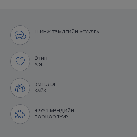
ШИНЖ ТЭМДГИЙН АСУУЛГА
ӨВЧИН
А-Я
ЭМНЭЛЭГ
ХАЙХ
ЭРҮҮЛ МЭНДИЙН
ТООЦООЛУУР