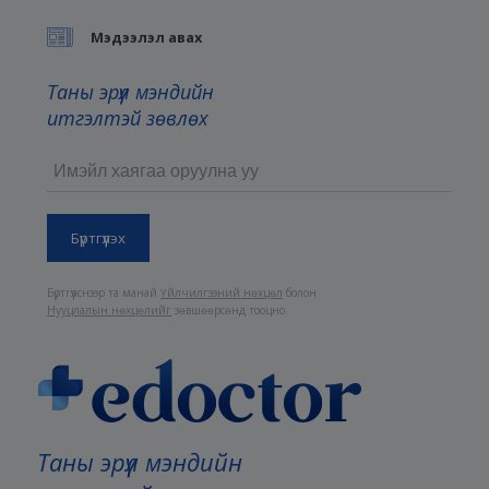
Мэдээлэл авах
Таны эрүүл мэндийн
итгэлтэй зөвлөх
Бүртгүүлснээр та манай
Үйлчилгээний нөхцөл
болон
Нууцлалын нөхцөлийг
зөвшөөрсөнд тооцно.
Таны эрүүл мэндийн