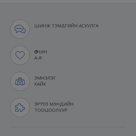
ШИНЖ ТЭМДГИЙН АСУУЛГА
ӨВЧИН
А-Я
ЭМНЭЛЭГ
ХАЙХ
ЭРҮҮЛ МЭНДИЙН
ТООЦООЛУУР