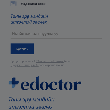
Мэдээлэл авах
Таны эрүүл мэндийн
итгэлтэй зөвлөх
Бүртгүүлснээр та манай
Үйлчилгээний нөхцөл
болон
Нууцлалын нөхцөлийг
зөвшөөрсөнд тооцно.
Таны эрүүл мэндийн
итгэлтэй зөвлөх