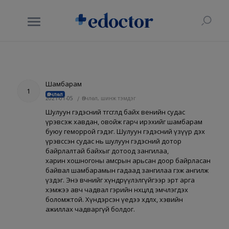
Шамбарам
1
Өвчлөл
2021-01-05
/
Өвчлөл, шинж тэмдэг
Шулуун гэдэсний төгөсгөлд байх венийн судас
үрэвсэж хавдан, овойж гарч ирэхийг шамбарам
буюу геморрой гэдэг. Шулуун гэдэсний үзүүр дэх
үрэвссэн судас нь шулуун гэдэсний дотор
байрлалтай байхыг дотоод зангилаа,
харин хошногоны амсрын арьсан доор байрласан
байвал шамбарамын гадаад зангилаа гэж ангилж
үздэг. Энэ өвчнийг хүндрүүлэлгүйгээр эрт арга
хэмжээ авч чадвал гэрийн нөхцөлд эмчлэгдэх
боломжтой. Хүндэрсэн үедээ хөдлөх, хэвийн
ажиллах чадваргүй болдог.