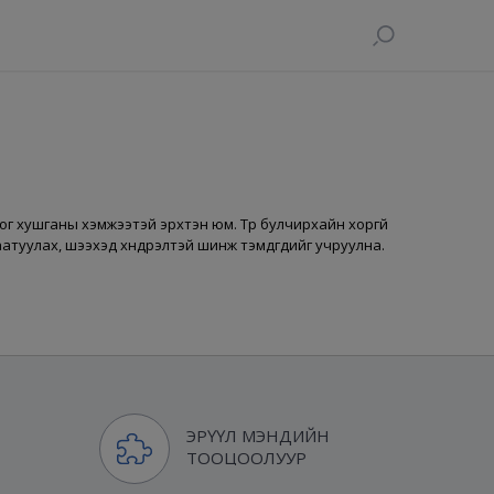
ог хушганы хэмжээтэй эрхтэн юм. Түрүү булчирхайн хоргүй
саатуулах, шээхэд хүндрэлтэй шинж тэмдгүүдийг учруулна.
ЭРҮҮЛ МЭНДИЙН
ТООЦООЛУУР