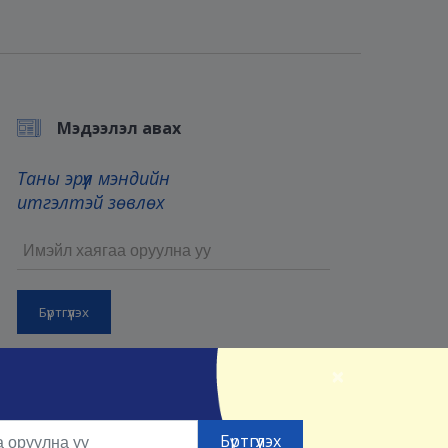
Мэдээлэл авах
Таны эрүүл мэндийн
итгэлтэй зөвлөх
Бүртгүүлснээр та манай
Үйлчилгээний нөхцөл
болон
×
Нууцлалын нөхцөлийг
зөвшөөрсөнд тооцно.