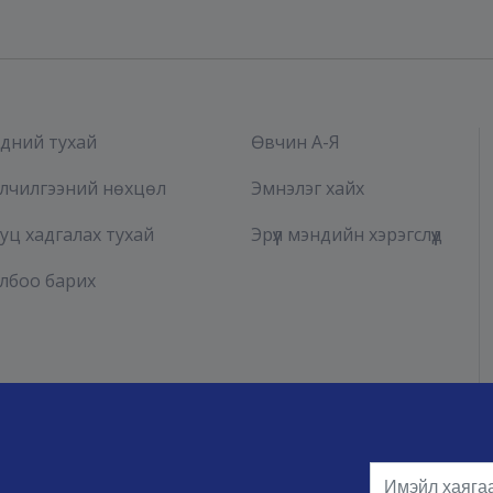
дний тухай
Өвчин А-Я
лчилгээний нөхцөл
Эмнэлэг хайх
уц хадгалах тухай
Эрүүл мэндийн хэрэгслүүд
лбоо барих