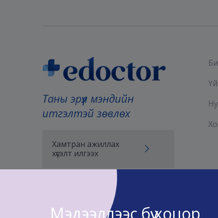
Би
Үй
Таны эрүүл мэндийн
Ну
итгэлтэй зөвлөх
Хо
Хамтран ажиллах
хүсэлт илгээх
Мэдээллээс бүү хоцор