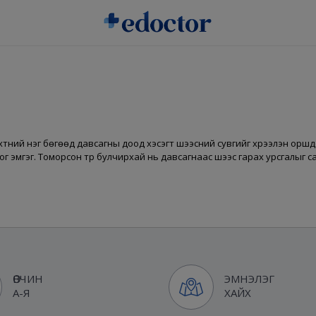
 эрхтний нэг бөгөөд давсагны доод хэсэгт шээсний сувгийг хүрээлэн оршд
ог эмгэг. Томорсон түрүү булчирхай нь давсагнаас шээс гарах урсгалыг 
ӨВЧИН
ЭМНЭЛЭГ
А-Я
ХАЙХ