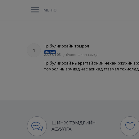
МЕНЮ
Түрүү булчирхайн томрол
1
Өвчлөл
2023-01-03
/
Өвчлөл, шинж тэмдэг
Түрүү булчирхай нь эрэгтэй хүний нөхөн үржихүйн
томрол нь эрчүүдэд нас ахихад түгээмэл тохиолдд
ШИНЖ ТЭМДГИЙН
АСУУЛГА