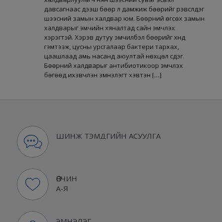
давсагнаас дээш бөөр лүү дамжиж бөөрийг үрэвсүүлдэг
шээсний замын халдвар юм. Бөөрний өгсөх замын
халдварыг эмчийн хяналтад сайн эмчлэх
хэрэгтэй. Хэрэв дутуу эмчилбэл бөөрийг хүнд
гэмтээж, цусны урсгалаар бактери тархах,
цаашлаад амь насанд аюултай нөхцөл үүсдэг.
Бөөрний халдварыг антибиотикоор эмчлэх
бөгөөд ихэвчлэн эмнэлэгт хэвтэн […]
ШИНЖ ТЭМДГИЙН АСУУЛГА
ӨВЧИН
А-Я
ЭМНЭЛЭГ