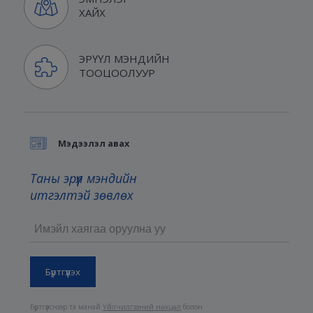
ХАЙХ
ЭРҮҮЛ МЭНДИЙН
ТООЦООЛУУР
Мэдээлэл авах
Таны эрүүл мэндийн
итгэлтэй зөвлөх
Бүртгүүлснээр та манай
Үйлчилгээний нөхцөл
болон