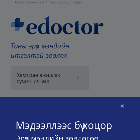
Нууцлалын нөхцөлийг
зөвшөөрсөнд тооцно.
Таны эрүүл мэндийн
итгэлтэй зөвлөх
Хамтран ажиллах
хүсэлт илгээх
×
Бидний тухай
Мэдээллээс бүү хоцор
Үйлчилгээний нөхцөл
Эрүүл мэндийн зөвлөгөө,