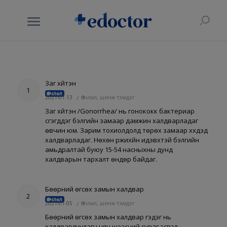
Заг хүйтэн
1
Өвчлөл
2021-01-13
/
Өвчлөл, шинж тэмдэг
Заг хүйтэн /Gonorrhea/ нь гонококк бактериар
үүсгэгддэг бэлгийн замаар дамжин халдварладаг
өвчин юм. Зарим тохиолдолд төрөх замаар хүүхдэд
халдварладаг. Нөхөн үржихүйн идэвхтэй бэлгийн
амьдралтай буюу 15-54 насныхны дунд
халдварын тархалт өндөр байдаг.
Бөөрний өгсөх замын халдвар
2
Өвчлөл
2021-01-05
/
Өвчлөл, шинж тэмдэг
Бөөрний өгсөх замын халдвар гэдэг нь
халдварлуулагч нян шээсний суваг эсвэл