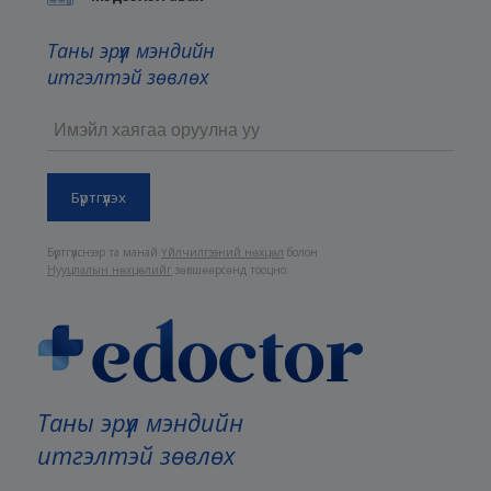
Таны эрүүл мэндийн
итгэлтэй зөвлөх
Бүртгүүлснээр та манай
Үйлчилгээний нөхцөл
болон
Нууцлалын нөхцөлийг
зөвшөөрсөнд тооцно.
Таны эрүүл мэндийн
итгэлтэй зөвлөх