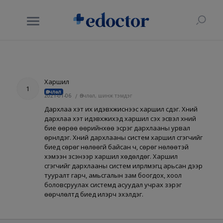
Харшил
1
Өвчлөл
2021-01-06
/
Өвчлөл, шинж тэмдэг
Дархлаа хэт их идэвхжиснээс харшил үүсдэг. Хүний
дархлаа хэт идэвхжихэд харшил үүсэх эсвэл хүний
бие өөрөө өөрийнхөө эсрэг дархлааны урвал
өрнүүлдэг. Хүний дархлааны систем харшил үүсгэгчийг
биед сөрөг нөлөөгүй байсан ч, сөрөг нөлөөтэй
хэмээн үзсэнээр харшил хөдөлдөг. Харшил
үүсгэгчийг дархлааны систем илрүүлмэгц арьсан дээр
тууралт гарч, амьсгалын зам боогдох, хоол
боловсруулах системд асуудал учрах зэрэг
өөрчлөлтүүд биед илэрч эхэлдэг.