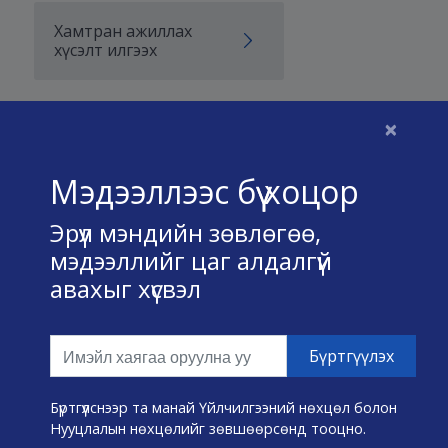
Хамтран ажиллах
хүсэлт илгээх
×
Бидний тухай
Мэдээллээс бүү хоцор
Үйлчилгээний нөхцөл
Эрүүл мэндийн зөвлөгөө,
Нууц хадгалах тухай
мэдээллийг цаг алдалгүй
авахыг хүсвэл
Холбоо барих
Өвчин А-Я
Эмнэлэг хайх
Бүртгүүлснээр та манай Үйлчилгээний нөхцөл болон
Нууцлалын нөхцөлийг зөвшөөрсөнд тооцно.
Эрүүл мэндийн хэрэгслүүд