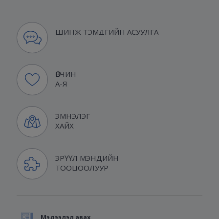
ШИНЖ ТЭМДГИЙН АСУУЛГА
ӨВЧИН
А-Я
ЭМНЭЛЭГ
ХАЙХ
ЭРҮҮЛ МЭНДИЙН
ТООЦООЛУУР
Мэдээлэл авах