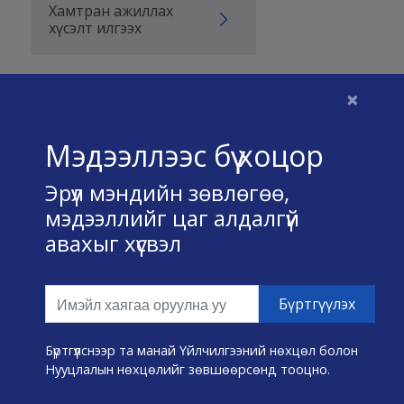
Хамтран ажиллах
хүсэлт илгээх
×
Бидний тухай
Мэдээллээс бүү хоцор
Үйлчилгээний нөхцөл
Эрүүл мэндийн зөвлөгөө,
Нууц хадгалах тухай
мэдээллийг цаг алдалгүй
авахыг хүсвэл
Холбоо барих
Өвчин А-Я
Эмнэлэг хайх
Бүртгүүлснээр та манай Үйлчилгээний нөхцөл болон
Нууцлалын нөхцөлийг зөвшөөрсөнд тооцно.
Эрүүл мэндийн хэрэгслүүд