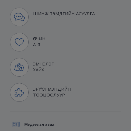
ШИНЖ ТЭМДГИЙН АСУУЛГА
ӨВЧИН
А-Я
ЭМНЭЛЭГ
ХАЙХ
ЭРҮҮЛ МЭНДИЙН
ТООЦООЛУУР
Мэдээлэл авах