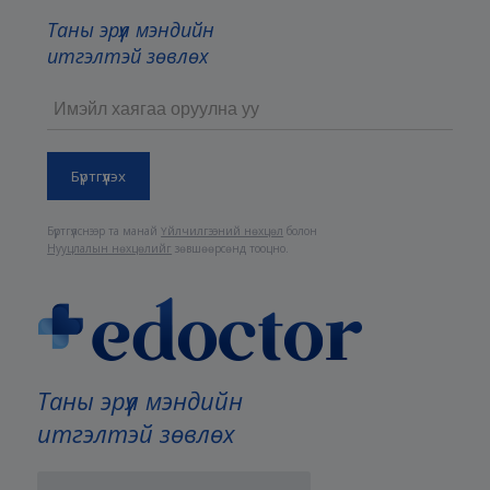
Таны эрүүл мэндийн
итгэлтэй зөвлөх
Бүртгүүлснээр та манай
Үйлчилгээний нөхцөл
болон
Нууцлалын нөхцөлийг
зөвшөөрсөнд тооцно.
Таны эрүүл мэндийн
итгэлтэй зөвлөх