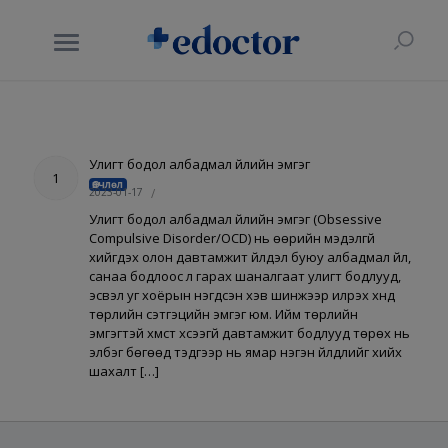
Улигт бодол албадмал үйлийн эмгэг
1
Өвчлөл
2023-01-17
/
Улигт бодол албадмал үйлийн эмгэг (Obsessive
Compulsive Disorder/OCD) нь өөрийн мэдэлгүй
хийгдэх олон давтамжит үйлдэл буюу албадмал үйл,
санаа бодлоос үл гарах шаналгаат улигт бодлууд,
эсвэл уг хоёрын нэгдсэн хэв шинжээр илрэх хүнд
төрлийн сэтгэцийн эмгэг юм. Ийм төрлийн
эмгэгтэй хүмүүст хүсээгүй давтамжит бодлууд төрөх нь
элбэг бөгөөд тэдгээр нь ямар нэгэн үйлдлийг хийх
шахалт […]