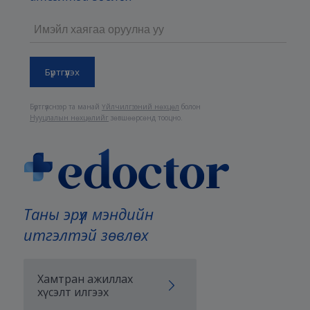
Бүртгүүлснээр та манай
Үйлчилгээний нөхцөл
болон
Нууцлалын нөхцөлийг
зөвшөөрсөнд тооцно.
Таны эрүүл мэндийн
итгэлтэй зөвлөх
Хамтран ажиллах
хүсэлт илгээх