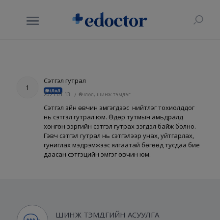
Сэтгэл гутрал
1
Өвчлөл
2021-01-13
/
Өвчлөл, шинж тэмдэг
Сэтгэл зүйн өвчин эмгэгүүдээс нийтлэг тохиолддог
нь сэтгэл гутрал юм. Өдөр тутмын амьдралд
хөнгөн зэргийн сэтгэл гутрах үзэгдэл байж болно.
Гэвч сэтгэл гутрал нь сэтгэлээр унах, уйтгарлах,
гуниглах мэдрэмжээс ялгаатай бөгөөд тусдаа бие
даасан сэтгэцийн эмгэг өвчин юм.
ШИНЖ ТЭМДГИЙН АСУУЛГА