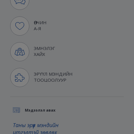
ӨВЧИН
А-Я
ЭМНЭЛЭГ
ХАЙХ
ЭРҮҮЛ МЭНДИЙН
ТООЦООЛУУР
Мэдээлэл авах
Таны эрүүл мэндийн
итгэлтэй зөвлөх