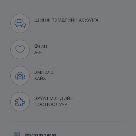
ШИНЖ ТЭМДГИЙН АСУУЛГА
ӨВЧИН
А-Я
ЭМНЭЛЭГ
ХАЙХ
ЭРҮҮЛ МЭНДИЙН
ТООЦООЛУУР
Мэдээлэл авах