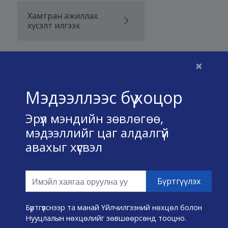
Хамтран ажиллах
хүсэлт илгээх
×
Бидний тухай
Мэдээллээс бүү хоцор
Үйлчилгээний нөхцөл
Эрүүл мэндийн зөвлөгөө,
Нууц хадгалах тухай
мэдээллийг цаг алдалгүй
авахыг хүсвэл
Холбоо барих
Өвчин А-Я
Эмнэлэг хайх
Бүртгүүлснээр та манай Үйлчилгээний нөхцөл болон
Нууцлалын нөхцөлийг зөвшөөрсөнд тооцно.
Эрүүл мэндийн хэрэгслүүд