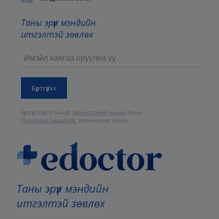
Таны эрүүл мэндийн
итгэлтэй зөвлөх
Бүртгүүлснээр та манай
Үйлчилгээний нөхцөл
болон
Нууцлалын нөхцөлийг
зөвшөөрсөнд тооцно.
Таны эрүүл мэндийн
итгэлтэй зөвлөх