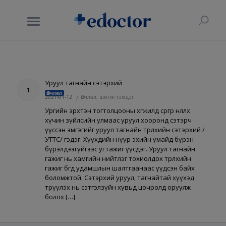
Уруул тагнайн сэтэрхий
1
Өвчлөл
2021-01-12
/
Өвчлөл, шинж тэмдэг
Ургийн эрхтэн тогтолцооны хөгжилд сөргөөр нөлөөлөх
хүчин зүйлсийн улмаас уруул хооронд сэтэрч
үүссэн эмгэгийг уруул тагнайн төрөлхийн сэтэрхий /
УТТС/ гэдэг. Хүүхдийн нүүр эхийн умайд бүрэн
бүрэлдээгүйгээс уг гажиг үүсдэг. Уруул тагнайн
гажиг нь хамгийн нийтлэг тохиолдох төрөлхийн
гажиг бөгөөд удамшлын шалтгаанаас үүдсэн байх
боломжтой. Сэтэрхий уруул, тагнайтай хүүхэд
төрүүлэх нь сэтгэлзүйн хувьд цочролд оруулж
болох […]