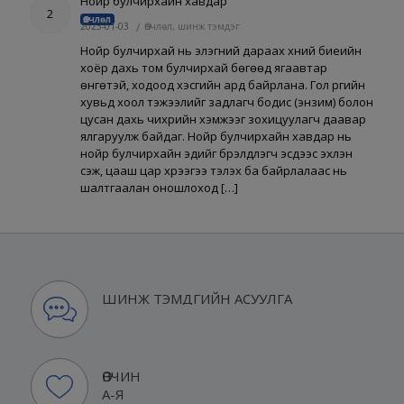
Нойр булчирхайн хавдар
2
Өвчлөл
2023-01-03
/
Өвчлөл, шинж тэмдэг
Нойр булчирхай нь элэгний дараах хүний биеийн
хоёр дахь том булчирхай бөгөөд ягаавтар
өнгөтэй, ходоод хэсгийн ард байрлана. Гол үүргийн
хувьд хоол тэжээлийг задлагч бодис (энзим) болон
цусан дахь чихрийн хэмжээг зохицуулагч даавар
ялгаруулж байдаг. Нойр булчирхайн хавдар нь
нойр булчирхайн эдийг бүрэлдүүлэгч эсүүдээс эхлэн
үүсэж, цааш цар хүрээгээ тэлэх ба байрлалаас нь
шалтгаалан оношлоход […]
ШИНЖ ТЭМДГИЙН АСУУЛГА
ӨВЧИН
А-Я