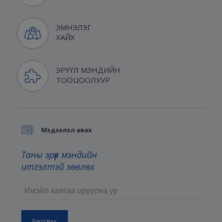
ЭМНЭЛЭГ
ХАЙХ
ЭРҮҮЛ МЭНДИЙН
ТООЦООЛУУР
Мэдээлэл авах
Таны эрүүл мэндийн
итгэлтэй зөвлөх