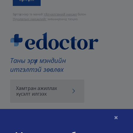
Бүртгүүлснээр та манай
Үйлчилгээний нөхцөл
болон
Нууцлалын нөхцөлийг
зөвшөөрсөнд тооцно.
Таны эрүүл мэндийн
итгэлтэй зөвлөх
Хамтран ажиллах
хүсэлт илгээх
×
Бидний тухай