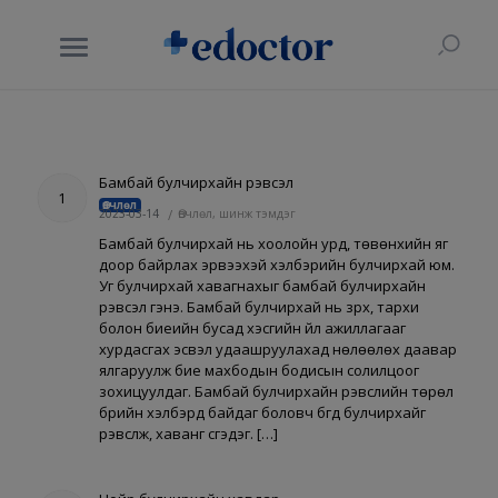
Бамбай булчирхайн үрэвсэл
1
Өвчлөл
2023-03-14
/
Өвчлөл, шинж тэмдэг
Бамбай булчирхай нь хоолойн урд, төвөнхийн яг
доор байрлах эрвээхэй хэлбэрийн булчирхай юм.
Уг булчирхай хавагнахыг бамбай булчирхайн
үрэвсэл гэнэ. Бамбай булчирхай нь зүрх, тархи
болон биеийн бусад хэсгийн үйл ажиллагааг
хурдасгах эсвэл удаашруулахад нөлөөлөх даавар
ялгаруулж бие махбодын бодисын солилцоог
зохицуулдаг. Бамбай булчирхайн үрэвслийн төрөл
бүрийн хэлбэрүүд байдаг боловч бүгд булчирхайг
үрэвсүүлж, хаванг үүсгэдэг. […]