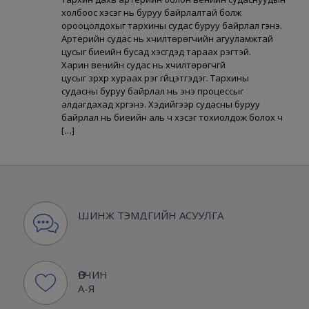
холбоос хэсэг нь буруу байрлалтай болж
орооцолдохыг тархины судас буруу байрлал гэнэ.
Артерийн судас нь хүчилтөрөгчийн агууламжтай
цусыг биеийн бусад хэсгүүдэд тараах үүрэгтэй.
Харин венийн судас нь хүчилтөрөгчгүй
цусыг зүрхрүү хураах үүрэг гүйцэтгэдэг. Тархины
судасны буруу байрлал нь энэ процессыг
алдагдахад хүргэнэ. Хэдийгээр судасны буруу
байрлал нь биеийн аль ч хэсэг тохиолдож болох ч
[…]
ШИНЖ ТЭМДГИЙН АСУУЛГА
ӨВЧИН
А-Я