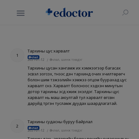
Тархины цус харвалт
1
Өвчлөл
2021-01-12
/
Өвчлөл, шинж тэмдэг
Тархины цусан хангамж их хэмжээгээр багасах
эсвэл зогсох, түүнээс үүдэн тархинд очих хүчилтөрөгч
болон шим тэжээлийн хэмжээ огцом буурахад цус
харвалт үүснэ. Харвалт болсноос хэдхэн минутын
дотор тархины эсүүд үхжиж эхэлдэг. Тархины цус
харвалт нь маш аюултай тул харвалт өгсөн
даруйд түргэн тусламж дуудах шаардлагатай.
Тархины судасны буруу байрлал
2
Өвчлөл
2021-01-12
/
Өвчлөл, шинж тэмдэг
Тархин дахь артерийн болон венийн судаснуудын