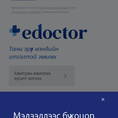
Бүртгүүлснээр та манай
Үйлчилгээний нөхцөл
болон
Нууцлалын нөхцөлийг
зөвшөөрсөнд тооцно.
Таны эрүүл мэндийн
итгэлтэй зөвлөх
Хамтран ажиллах
хүсэлт илгээх
×
Бидний тухай
Мэдээллээс бүү хоцор