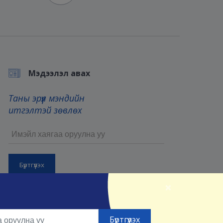
Мэдээлэл авах
Таны эрүүл мэндийн
итгэлтэй зөвлөх
×
Бүртгүүлснээр та манай
Үйлчилгээний нөхцөл
болон
Нууцлалын нөхцөлийг
зөвшөөрсөнд тооцно.