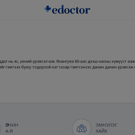
ддог нь яс, үений үрэвсэл юм. Ялангуяа 60-аас дээш насны хүмүүст аа
еийг гэмтээх буюу тодорхой нэг газар гэмтсэнээс дахин дахин үрэвсэж
ӨВЧИН
ЭМНЭЛЭГ
А-Я
ХАЙХ