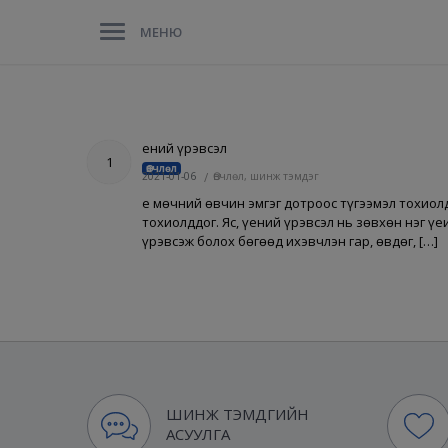
МЕНЮ
Үений үрэвсэл
1
Өвчлөл
2021-01-06
/
Өвчлөл, шинж тэмдэг
Үе мөчний өвчин эмгэг дотроос түгээмэл тохиол
тохиолддог. Яс, үений үрэвсэл нь зөвхөн нэг ү
үрэвсэж болох бөгөөд ихэвчлэн гар, өвдөг, […]
ШИНЖ ТЭМДГИЙН
АСУУЛГА