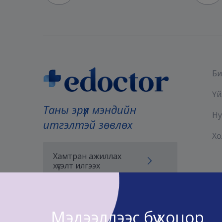
Би
Үй
Таны эрүүл мэндийн
Ну
итгэлтэй зөвлөх
Хо
Хамтран ажиллах
хүсэлт илгээх
Мэдээллээс бүү хоцор