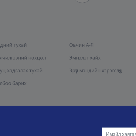
дний тухай
Өвчин А-Я
лчилгээний нөхцөл
Эмнэлэг хайх
уц хадгалах тухай
Эрүүл мэндийн хэрэгслүүд
лбоо барих