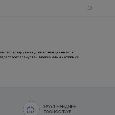
жим хэлбэрээр үений үрэвсэл явагдах нь элбэг
 өвдөлт өгөх зовиуртай. Биеийн аль ч хэсгийн үе
ЭРҮҮЛ МЭНДИЙН
ТООЦООЛУУР