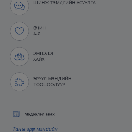
ШИНЖ ТЭМДГИЙН АСУУЛГА
ӨВЧИН
А-Я
ЭМНЭЛЭГ
ХАЙХ
ЭРҮҮЛ МЭНДИЙН
ТООЦООЛУУР
Мэдээлэл авах
Таны эрүүл мэндийн