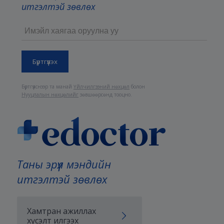
итгэлтэй зөвлөх
Бүртгүүлснээр та манай
Үйлчилгээний нөхцөл
болон
Нууцлалын нөхцөлийг
зөвшөөрсөнд тооцно.
Таны эрүүл мэндийн
итгэлтэй зөвлөх
Хамтран ажиллах
хүсэлт илгээх