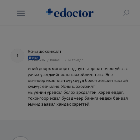
Ясны шохойжилт
1
Өвчлөл
2021-01-06
/
Өвчлөл, шинж тэмдэг
Үений доорх мөгөөрсөнд цусны эргэлт очоогүйгээс
үхчих үзэгдлийг ясны шохойжилт гэнэ. Энэ
өвчнөөр ихэвчлэн хүүхдүүд болон хөгшин настай
хүмүүс өвчилнө. Ясны шохойжилт
нь үений үрэвсэл болох эрсдэлтэй. Хэрэв өвдөг,
тохойгоор эсвэл бусад үеэр байнга өвдөж байвал
эмчид заавал хандах хэрэгтэй.