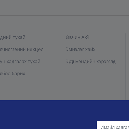
дний тухай
Өвчин А-Я
лчилгээний нөхцөл
Эмнэлэг хайх
уц хадгалах тухай
Эрүүл мэндийн хэрэгслүүд
лбоо барих