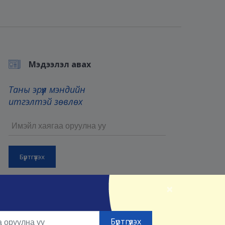
Мэдээлэл авах
Таны эрүүл мэндийн
итгэлтэй зөвлөх
Бүртгүүлснээр та манай
Үйлчилгээний нөхцөл
болон
×
Нууцлалын нөхцөлийг
зөвшөөрсөнд тооцно.