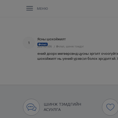
МЕНЮ
Ясны шохойжилт
1
Өвчлөл
2021-01-06
/
Өвчлөл, шинж тэмдэг
Үений доорх мөгөөрсөнд цусны эргэлт очоогүйг
шохойжилт нь үений үрэвсэл болох эрсдэлтэй. 
ШИНЖ ТЭМДГИЙН
АСУУЛГА