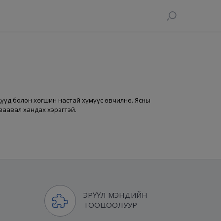
дүүд болон хөгшин настай хүмүүс өвчилнө. Ясны
заавал хандах хэрэгтэй.
ЭРҮҮЛ МЭНДИЙН
ТООЦООЛУУР