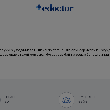
ээс үхчих үзэгдлийг ясны шохойжилт гэнэ. Энэ өвчнөөр ихэвчлэн хүүх
Хэрэв өвдөг, тохойгоор эсвэл бусад үеэр байнга өвдөж байвал эмчид 
ӨВЧИН
ЭМНЭЛЭГ
А-Я
ХАЙХ