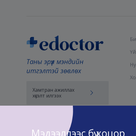
Би
Үй
Таны эрүүл мэндийн
Ну
итгэлтэй зөвлөх
Хо
Хамтран ажиллах
хүсэлт илгээх
Мэдээллээс бүү хоцор