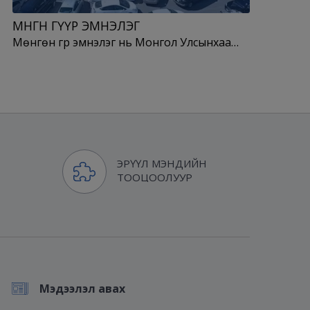
МӨНГӨН ГҮҮР ЭМНЭЛЭГ
Мөнгөн гүүр эмнэлэг нь Монгол Улсынхаа…
ЭРҮҮЛ МЭНДИЙН
ТООЦООЛУУР
Мэдээлэл авах