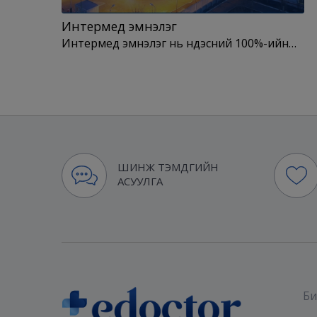
Интермед эмнэлэг
Интермед эмнэлэг нь үндэсний 100%-ийн…
ШИНЖ ТЭМДГИЙН
АСУУЛГА
Би