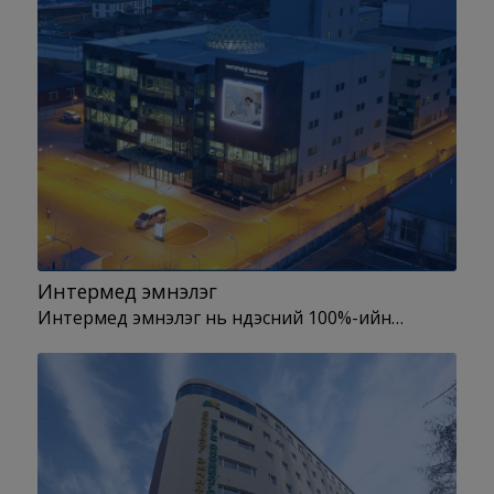
Интермед эмнэлэг
Интермед эмнэлэг нь үндэсний 100%-ийн…