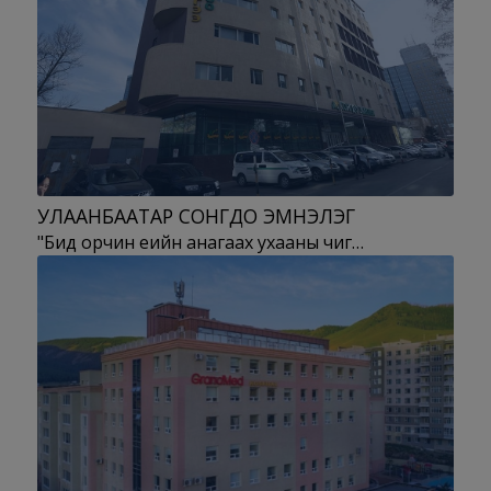
УЛААНБААТАР СОНГДО ЭМНЭЛЭГ
"Бид орчин үеийн анагаах ухааны чиг…