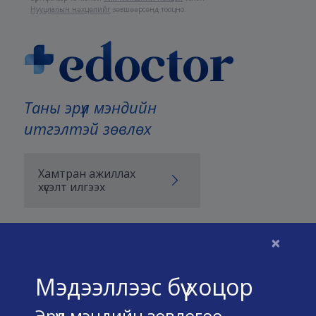
Нууцлалын нөхцөлийг
зөвшөөрсөнд тооцно.
Таны эрүүл мэндийн
итгэлтэй зөвлөх
Хамтран ажиллах
хүсэлт илгээх
×
Бидний тухай
Мэдээллээс бүү хоцор
Үйлчилгээний нөхцөл
Эрүүл мэндийн зөвлөгөө,