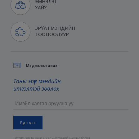
ЭМНЭЛЭГ
ХАЙХ
ЭРҮҮЛ МЭНДИЙН
ТООЦООЛУУР
Мэдээлэл авах
Таны эрүүл мэндийн
итгэлтэй зөвлөх
Бүртгүүлснээр та манай
Үйлчилгээний нөхцөл
болон