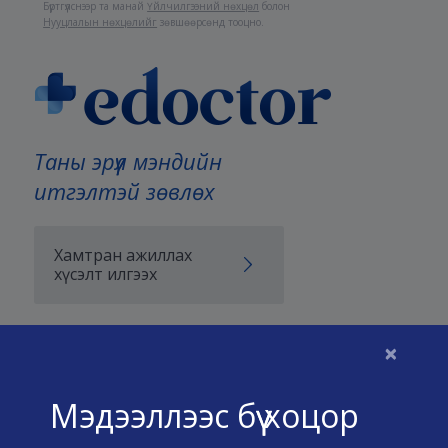
Бүртгүүлснээр та манай
Үйлчилгээний нөхцөл
болон
Нууцлалын нөхцөлийг
зөвшөөрсөнд тооцно.
Таны эрүүл мэндийн
итгэлтэй зөвлөх
Хамтран ажиллах
хүсэлт илгээх
×
Бидний тухай
Мэдээллээс бүү хоцор
Үйлчилгээний нөхцөл