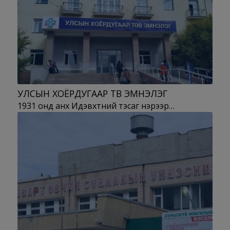
УЛСЫН ХОЁРДУГААР ТӨВ ЭМНЭЛЭГ
1931 онд анх Идэвхтний тэсаг нэрээр…