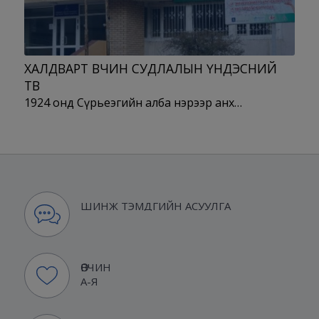
ХАЛДВАРТ ӨВЧИН СУДЛАЛЫН ҮНДЭСНИЙ
ТӨВ
1924 онд Сүрьеэгийн алба нэрээр анх…
ШИНЖ ТЭМДГИЙН АСУУЛГА
ӨВЧИН
А-Я