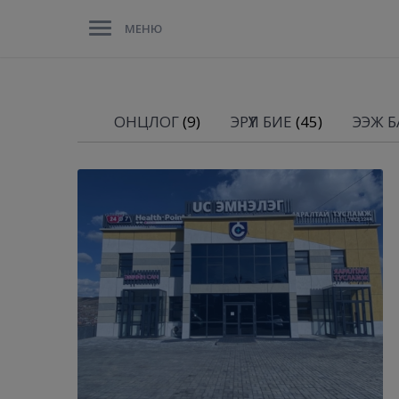
МЕНЮ
ОНЦЛОГ
(9)
ЭРҮҮЛ БИЕ
(45)
ЭЭЖ БА