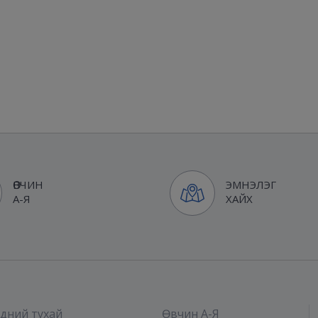
ӨВЧИН
ЭМНЭЛЭГ
А-Я
ХАЙХ
дний тухай
Өвчин А-Я