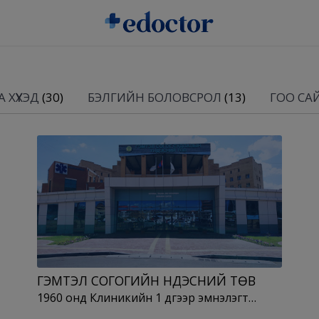
 ХҮҮХЭД
(30)
БЭЛГИЙН БОЛОВСРОЛ
(13)
ГОО СА
ГЭМТЭЛ СОГОГИЙН ҮНДЭСНИЙ ТӨВ
1960 онд Клиникийн 1 дүгээр эмнэлэгт…