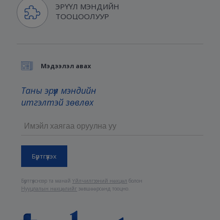
ЭРҮҮЛ МЭНДИЙН
ТООЦООЛУУР
Мэдээлэл авах
Таны эрүүл мэндийн
итгэлтэй зөвлөх
Бүртгүүлснээр та манай
Үйлчилгээний нөхцөл
болон
Нууцлалын нөхцөлийг
зөвшөөрсөнд тооцно.