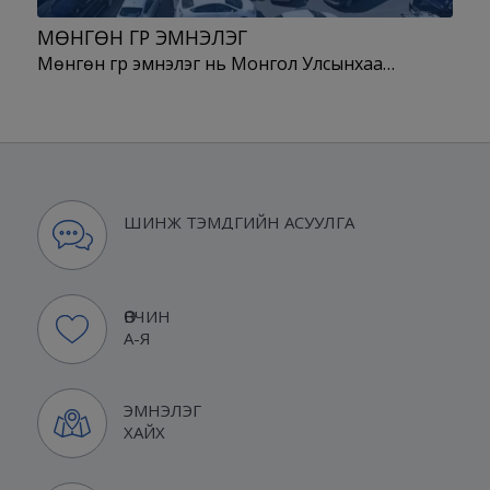
МӨНГӨН ГҮҮР ЭМНЭЛЭГ
Мөнгөн гүүр эмнэлэг нь Монгол Улсынхаа…
ШИНЖ ТЭМДГИЙН АСУУЛГА
ӨВЧИН
А-Я
ЭМНЭЛЭГ
ХАЙХ