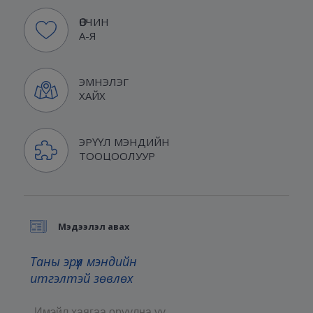
ӨВЧИН
А-Я
ЭМНЭЛЭГ
ХАЙХ
ЭРҮҮЛ МЭНДИЙН
ТООЦООЛУУР
Мэдээлэл авах
Таны эрүүл мэндийн
итгэлтэй зөвлөх