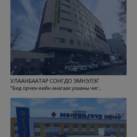
УЛААНБААТАР СОНГДО ЭМНЭЛЭГ
"Бид орчин үеийн анагаах ухааны чиг…