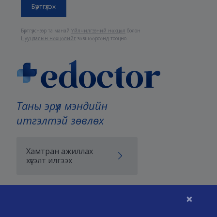
Бүртгүүлснээр та манай
Үйлчилгээний нөхцөл
болон
Нууцлалын нөхцөлийг
зөвшөөрсөнд тооцно.
Таны эрүүл мэндийн
итгэлтэй зөвлөх
Хамтран ажиллах
хүсэлт илгээх
×