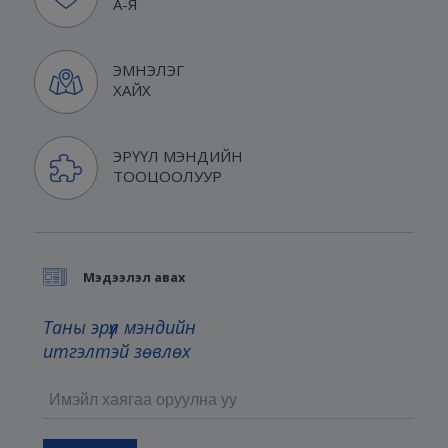
А-Я
ЭМНЭЛЭГ
ХАЙХ
ЭРҮҮЛ МЭНДИЙН
ТООЦООЛУУР
Мэдээлэл авах
Таны эрүүл мэндийн
итгэлтэй зөвлөх