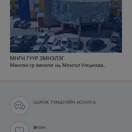
МӨНГӨН ГҮҮР ЭМНЭЛЭГ
Мөнгөн гүүр эмнэлэг нь Монгол Улсынхаа…
ШИНЖ ТЭМДГИЙН АСУУЛГА
ӨВЧИН