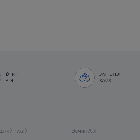
ӨВЧИН
ЭМНЭЛЭГ
А-Я
ХАЙХ
дний тухай
Өвчин А-Я