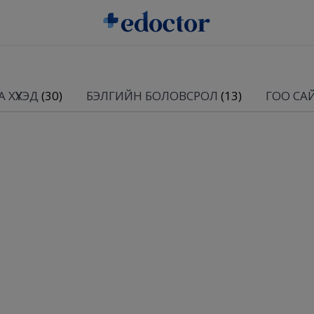
 ХҮҮХЭД
(30)
БЭЛГИЙН БОЛОВСРОЛ
(13)
ГОО СА