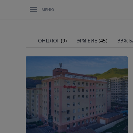
МЕНЮ
ОНЦЛОГ
(9)
ЭРҮҮЛ БИЕ
(45)
ЭЭЖ БА