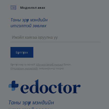
Мэдээлэл авах
Таны эрүүл мэндийн
итгэлтэй зөвлөх
Бүртгүүлснээр та манай
Үйлчилгээний нөхцөл
болон
Нууцлалын нөхцөлийг
зөвшөөрсөнд тооцно.
Таны эрүүл мэндийн