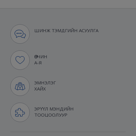
ШИНЖ ТЭМДГИЙН АСУУЛГА
ӨВЧИН
А-Я
ЭМНЭЛЭГ
ХАЙХ
ЭРҮҮЛ МЭНДИЙН
ТООЦООЛУУР