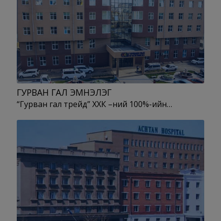
ГУРВАН ГАЛ ЭМНЭЛЭГ
“Гурван гал трейд” ХХК –ний 100%-ийн…