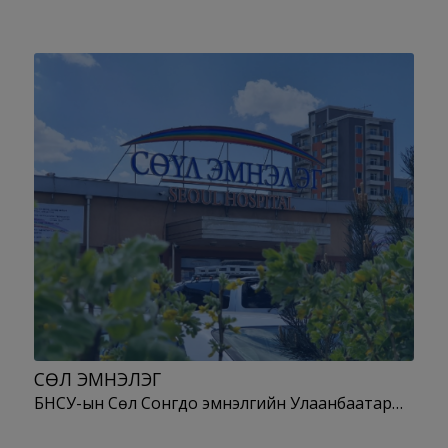
СӨҮЛ ЭМНЭЛЭГ
БНСУ-ын Сөүл Сонгдо эмнэлгийн Улаанбаатар…