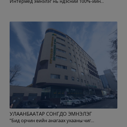
Интермед эмнэлэг нь үндэсний 100%-ийн…
УЛААНБААТАР СОНГДО ЭМНЭЛЭГ
"Бид орчин үеийн анагаах ухааны чиг…