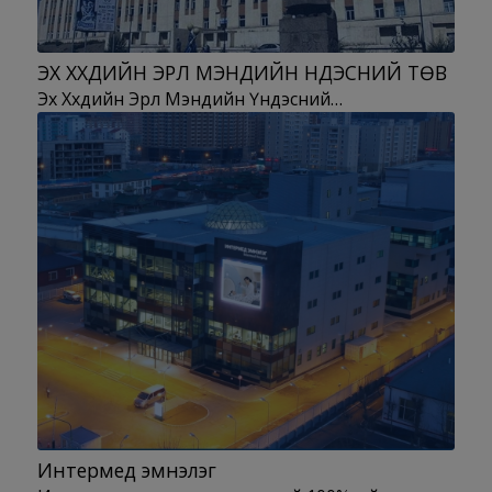
ЭХ ХҮҮХДИЙН ЭРҮҮЛ МЭНДИЙН ҮНДЭСНИЙ ТӨВ
Эх Хүүхдийн Эрүүл Мэндийн Үндэсний…
Интермед эмнэлэг