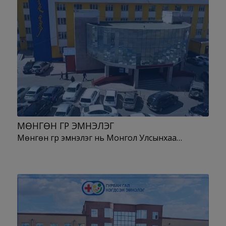
МӨНГӨН ГҮҮР ЭМНЭЛЭГ
Мөнгөн гүүр эмнэлэг нь Монгол Улсынхаа…