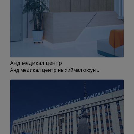
Анд медикал центр
Анд медикал центр нь хиймэл оюун…