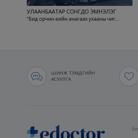
УЛААНБААТАР СОНГДО ЭМНЭЛЭГ
"Бид орчин үеийн анагаах ухааны чиг…
ШИНЖ ТЭМДГИЙН
АСУУЛГА
Би