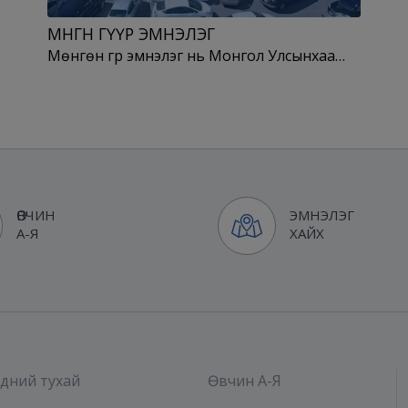
МӨНГӨН ГҮҮР ЭМНЭЛЭГ
Мөнгөн гүүр эмнэлэг нь Монгол Улсынхаа…
ӨВЧИН
ЭМНЭЛЭГ
А-Я
ХАЙХ
дний тухай
Өвчин А-Я