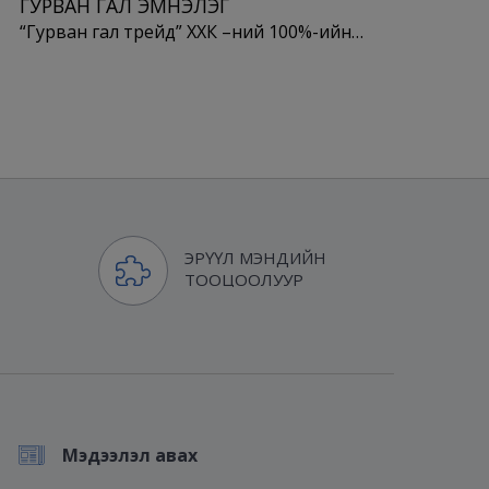
ГУРВАН ГАЛ ЭМНЭЛЭГ
“Гурван гал трейд” ХХК –ний 100%-ийн…
ЭРҮҮЛ МЭНДИЙН
ТООЦООЛУУР
Мэдээлэл авах