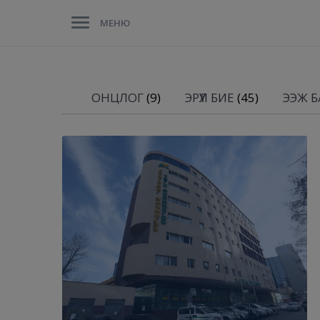
МЕНЮ
ОНЦЛОГ
(9)
ЭРҮҮЛ БИЕ
(45)
ЭЭЖ БА