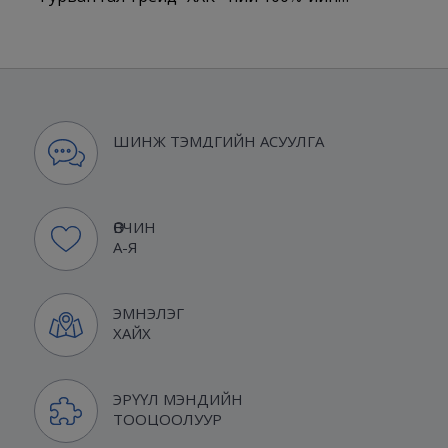
ШИНЖ ТЭМДГИЙН АСУУЛГА
ӨВЧИН
А-Я
ЭМНЭЛЭГ
ХАЙХ
ЭРҮҮЛ МЭНДИЙН
ТООЦООЛУУР