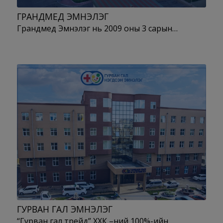
ГРАНДМЕД ЭМНЭЛЭГ
Грандмед Эмнэлэг нь 2009 оны 3 сарын…
ГУРВАН ГАЛ ЭМНЭЛЭГ
“Гурван гал трейд” ХХК –ний 100%-ийн…