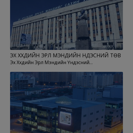
ЭХ ХҮҮХДИЙН ЭРҮҮЛ МЭНДИЙН ҮНДЭСНИЙ ТӨВ
Эх Хүүхдийн Эрүүл Мэндийн Үндэсний…