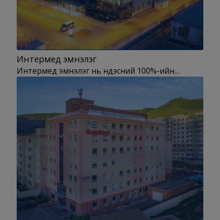
Интермед эмнэлэг
Интермед эмнэлэг нь үндэсний 100%-ийн…