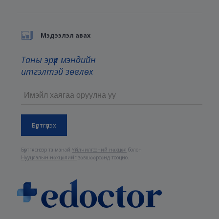
Мэдээлэл авах
Таны эрүүл мэндийн
итгэлтэй зөвлөх
Бүртгүүлснээр та манай
Үйлчилгээний нөхцөл
болон
Нууцлалын нөхцөлийг
зөвшөөрсөнд тооцно.