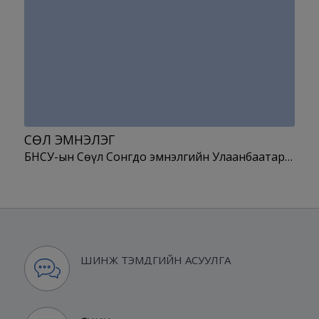
СӨҮЛ ЭМНЭЛЭГ
БНСУ-ын Сөүл Сонгдо эмнэлгийн Улаанбаатар…
ШИНЖ ТЭМДГИЙН АСУУЛГА