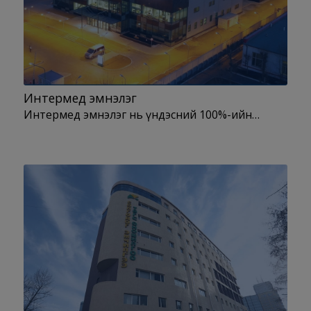
Интермед эмнэлэг
Интермед эмнэлэг нь үндэсний 100%-ийн…