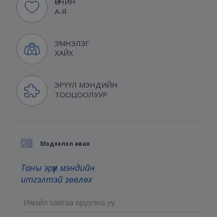
ӨВЧИН
А-Я
ЭМНЭЛЭГ
ХАЙХ
ЭРҮҮЛ МЭНДИЙН
ТООЦООЛУУР
Мэдээлэл авах
Таны эрүүл мэндийн
итгэлтэй зөвлөх