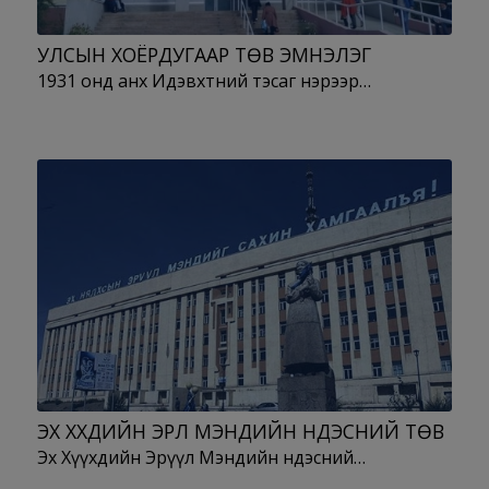
УЛСЫН ХОЁРДУГААР ТӨВ ЭМНЭЛЭГ
1931 онд анх Идэвхтний тэсаг нэрээр…
ЭХ ХҮҮХДИЙН ЭРҮҮЛ МЭНДИЙН ҮНДЭСНИЙ ТӨВ
Эх Хүүхдийн Эрүүл Мэндийн Үндэсний…