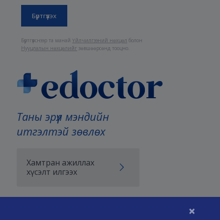
Бүртгүүлснээр та манай
Үйлчилгээний нөхцөл
болон
Нууцлалын нөхцөлийг
зөвшөөрсөнд тооцно.
Таны эрүүл мэндийн
итгэлтэй зөвлөх
Хамтран ажиллах
хүсэлт илгээх
×