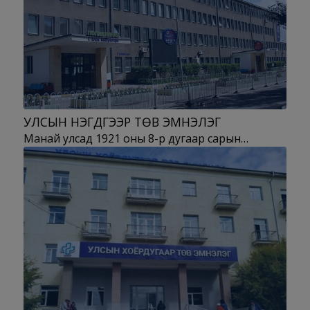
УЛСЫН НЭГДҮГЭЭР ТӨВ ЭМНЭЛЭГ
Манай улсад 1921 оны 8-р дугаар сарын…