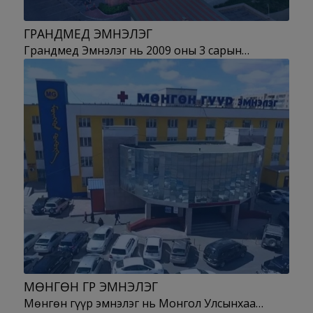
ГРАНДМЕД ЭМНЭЛЭГ
Грандмед Эмнэлэг нь 2009 оны 3 сарын…
МӨНГӨН ГҮҮР ЭМНЭЛЭГ
Мөнгөн гүүр эмнэлэг нь Монгол Улсынхаа…