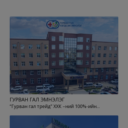
ГУРВАН ГАЛ ЭМНЭЛЭГ
“Гурван гал трейд” ХХК –ний 100%-ийн…