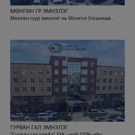
МӨНГӨН ГҮҮР ЭМНЭЛЭГ
Мөнгөн гүүр эмнэлэг нь Монгол Улсынхаа…
ГУРВАН ГАЛ ЭМНЭЛЭГ
“Гурван гал трейд” ХХК –ний 100%-ийн…