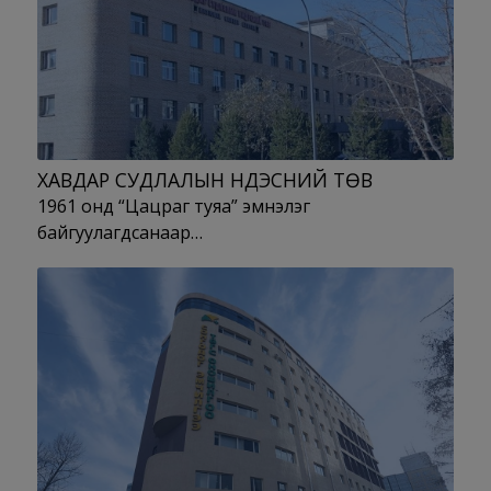
ХАВДАР СУДЛАЛЫН ҮНДЭСНИЙ ТӨВ
1961 онд “Цацраг туяа” эмнэлэг
байгуулагдсанаар…