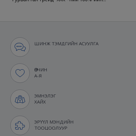
ШИНЖ ТЭМДГИЙН АСУУЛГА
ӨВЧИН
А-Я
ЭМНЭЛЭГ
ХАЙХ
ЭРҮҮЛ МЭНДИЙН
ТООЦООЛУУР