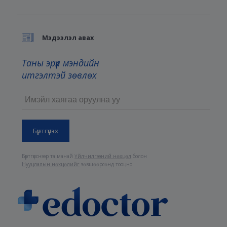
Мэдээлэл авах
Таны эрүүл мэндийн
итгэлтэй зөвлөх
Бүртгүүлснээр та манай
Үйлчилгээний нөхцөл
болон
Нууцлалын нөхцөлийг
зөвшөөрсөнд тооцно.