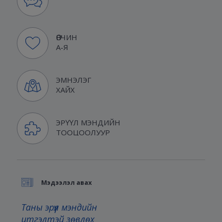
ӨВЧИН
А-Я
ЭМНЭЛЭГ
ХАЙХ
ЭРҮҮЛ МЭНДИЙН
ТООЦООЛУУР
Мэдээлэл авах
Таны эрүүл мэндийн
итгэлтэй зөвлөх