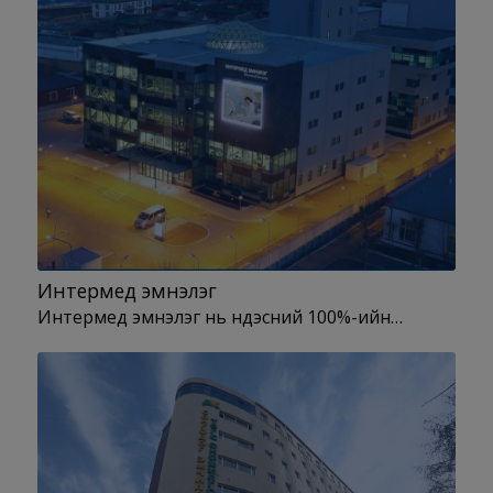
Интермед эмнэлэг
Интермед эмнэлэг нь үндэсний 100%-ийн…