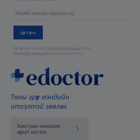
Бүртгүүлснээр та манай
Үйлчилгээний нөхцөл
болон
Нууцлалын нөхцөлийг
зөвшөөрсөнд тооцно.
Таны эрүүл мэндийн
итгэлтэй зөвлөх
Хамтран ажиллах
хүсэлт илгээх