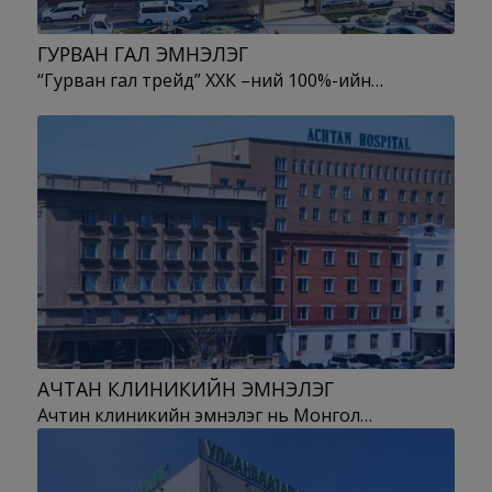
ГУРВАН ГАЛ ЭМНЭЛЭГ
“Гурван гал трейд” ХХК –ний 100%-ийн…
АЧТАН КЛИНИКИЙН ЭМНЭЛЭГ
Ачтин клиникийн эмнэлэг нь Монгол…