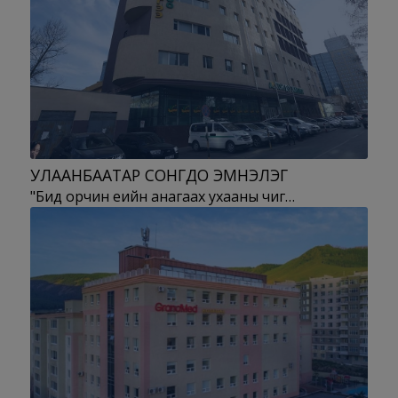
УЛААНБААТАР СОНГДО ЭМНЭЛЭГ
"Бид орчин үеийн анагаах ухааны чиг…