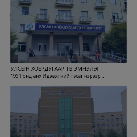
УЛСЫН ХОЁРДУГААР ТӨВ ЭМНЭЛЭГ
1931 онд анх Идэвхтний тэсаг нэрээр…