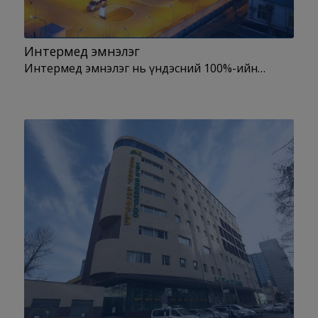
Интермед эмнэлэг
Интермед эмнэлэг нь үндэсний 100%-ийн…