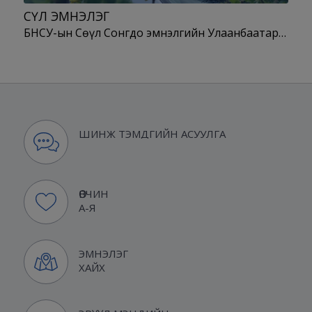
СӨҮЛ ЭМНЭЛЭГ
БНСУ-ын Сөүл Сонгдо эмнэлгийн Улаанбаатар…
ШИНЖ ТЭМДГИЙН АСУУЛГА
ӨВЧИН
А-Я
ЭМНЭЛЭГ
ХАЙХ