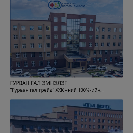
ГУРВАН ГАЛ ЭМНЭЛЭГ
“Гурван гал трейд” ХХК –ний 100%-ийн…