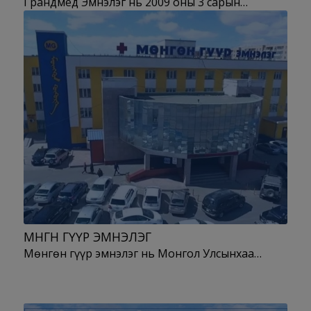
Грандмед Эмнэлэг нь 2009 оны 3 сарын…
МӨНГӨН ГҮҮР ЭМНЭЛЭГ
Мөнгөн гүүр эмнэлэг нь Монгол Улсынхаа…