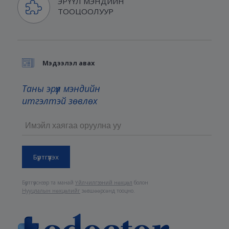
ЭРҮҮЛ МЭНДИЙН
ТООЦООЛУУР
Мэдээлэл авах
Таны эрүүл мэндийн
итгэлтэй зөвлөх
Бүртгүүлснээр та манай
Үйлчилгээний нөхцөл
болон
Нууцлалын нөхцөлийг
зөвшөөрсөнд тооцно.