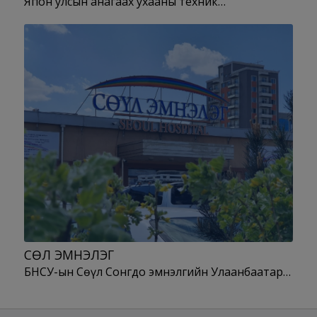
Япон улсын анагаах ухааны техник…
СӨҮЛ ЭМНЭЛЭГ
БНСУ-ын Сөүл Сонгдо эмнэлгийн Улаанбаатар…