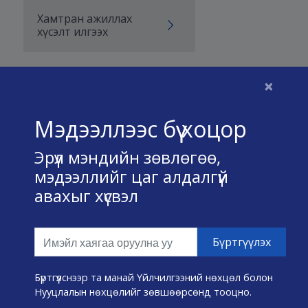
Хамтран ажиллах
хүсэлт илгээх
×
Бидний тухай
Мэдээллээс бүү хоцор
Үйлчилгээний нөхцөл
Эрүүл мэндийн зөвлөгөө,
Нууц хадгалах тухай
мэдээллийг цаг алдалгүй
авахыг хүсвэл
Холбоо барих
Өвчин А-Я
Эмнэлэг хайх
Бүртгүүлснээр та манай Үйлчилгээний нөхцөл болон
Нууцлалын нөхцөлийг зөвшөөрсөнд тооцно.
Эрүүл мэндийн хэрэгслүүд