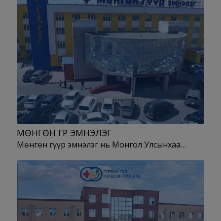
МӨНГӨН ГҮҮР ЭМНЭЛЭГ
Мөнгөн гүүр эмнэлэг нь Монгол Улсынхаа…