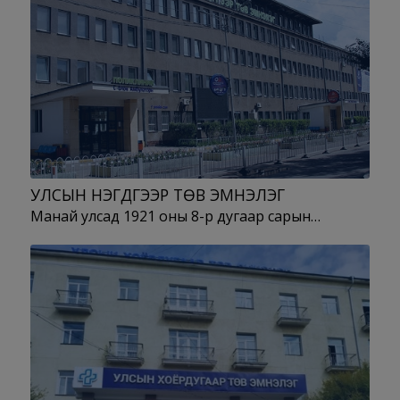
УЛСЫН НЭГДҮГЭЭР ТӨВ ЭМНЭЛЭГ
Манай улсад 1921 оны 8-р дугаар сарын…