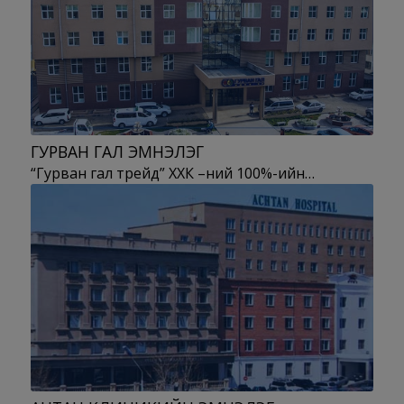
ГУРВАН ГАЛ ЭМНЭЛЭГ
“Гурван гал трейд” ХХК –ний 100%-ийн…