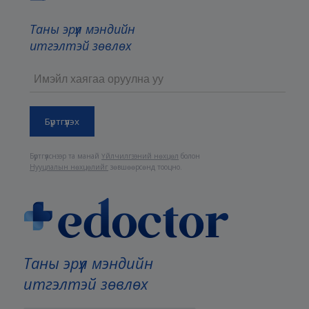
Таны эрүүл мэндийн
итгэлтэй зөвлөх
Бүртгүүлснээр та манай
Үйлчилгээний нөхцөл
болон
Нууцлалын нөхцөлийг
зөвшөөрсөнд тооцно.
Таны эрүүл мэндийн
итгэлтэй зөвлөх