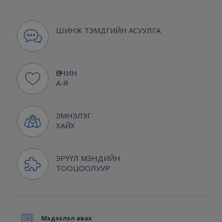
ШИНЖ ТЭМДГИЙН АСУУЛГА
ӨВЧИН
А-Я
ЭМНЭЛЭГ
ХАЙХ
ЭРҮҮЛ МЭНДИЙН
ТООЦООЛУУР
Мэдээлэл авах