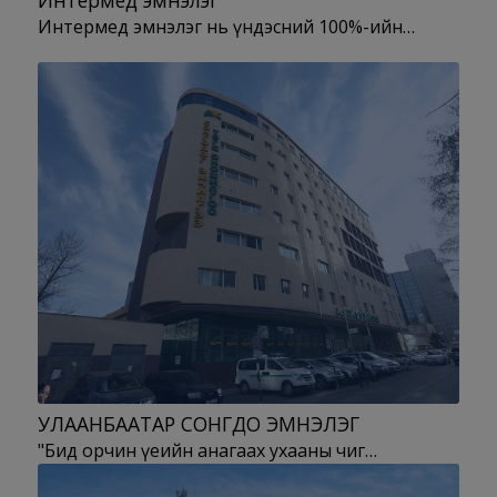
Интермед эмнэлэг
Интермед эмнэлэг нь үндэсний 100%-ийн…
УЛААНБААТАР СОНГДО ЭМНЭЛЭГ
"Бид орчин үеийн анагаах ухааны чиг…