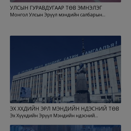
УЛСЫН ГУРАВДУГААР ТӨВ ЭМНЭЛЭГ
Монгол Улсын Эрүүл мэндийн салбарын…
ЭХ ХҮҮХДИЙН ЭРҮҮЛ МЭНДИЙН ҮНДЭСНИЙ ТӨВ
Эх Хүүхдийн Эрүүл Мэндийн Үндэсний…