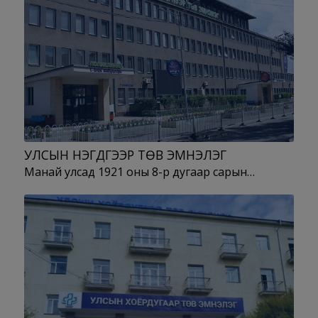
УЛСЫН НЭГДҮГЭЭР ТӨВ ЭМНЭЛЭГ
Манай улсад 1921 оны 8-р дугаар сарын…