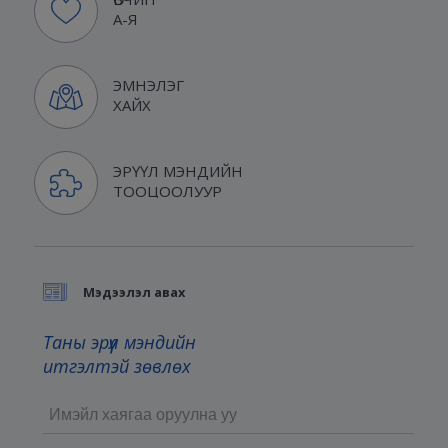
А-Я
ЭМНЭЛЭГ
ХАЙХ
ЭРҮҮЛ МЭНДИЙН
ТООЦООЛУУР
Мэдээлэл авах
Таны эрүүл мэндийн
итгэлтэй зөвлөх