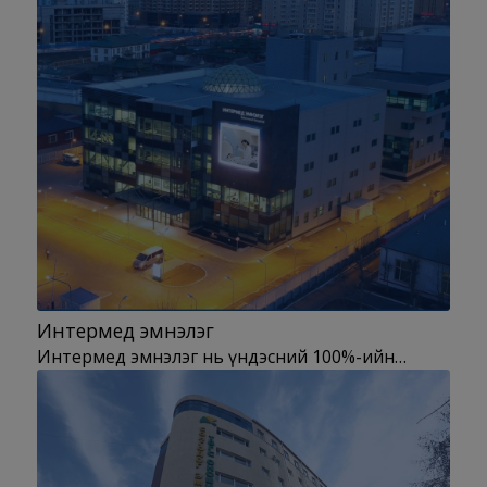
Интермед эмнэлэг
Интермед эмнэлэг нь үндэсний 100%-ийн…