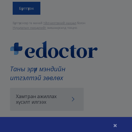
Бүртгүүлснээр та манай
Үйлчилгээний нөхцөл
болон
Нууцлалын нөхцөлийг
зөвшөөрсөнд тооцно.
Таны эрүүл мэндийн
итгэлтэй зөвлөх
Хамтран ажиллах
хүсэлт илгээх
×