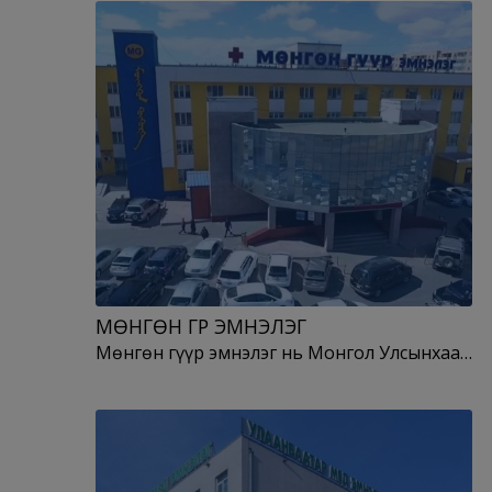
МӨНГӨН ГҮҮР ЭМНЭЛЭГ
Мөнгөн гүүр эмнэлэг нь Монгол Улсынхаа…