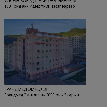
УЛСЫН ХОЁРДУГААР ТӨВ ЭМНЭЛЭГ
1931 онд анх Идэвхтний тэсаг нэрээр…
ГРАНДМЕД ЭМНЭЛЭГ
Грандмед Эмнэлэг нь 2009 оны 3 сарын…