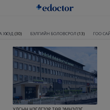
 ХҮҮХЭД
(30)
БЭЛГИЙН БОЛОВСРОЛ
(13)
ГОО СА
УЛСЫН НЭГДҮГЭЭР ТӨВ ЭМНЭЛЭГ