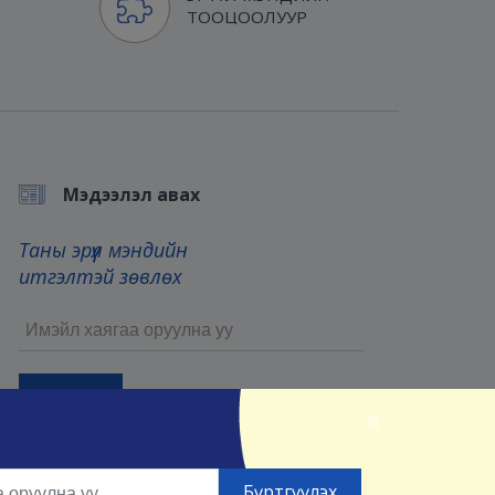
ТООЦООЛУУР
Мэдээлэл авах
Таны эрүүл мэндийн
итгэлтэй зөвлөх
×
Бүртгүүлснээр та манай
Үйлчилгээний нөхцөл
болон
Нууцлалын нөхцөлийг
зөвшөөрсөнд тооцно.