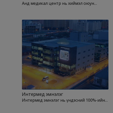
Анд медикал центр нь хиймэл оюун…
Интермед эмнэлэг
Интермед эмнэлэг нь үндэсний 100%-ийн…