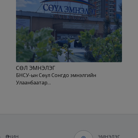
СӨҮЛ ЭМНЭЛЭГ
БНСУ-ын Сөүл Сонгдо эмнэлгийн
Улаанбаатар…
ӨВЧИН
ЭМНЭЛЭГ