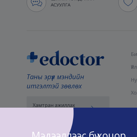
АСУУЛГА
Би
Үй
Таны эрүүл мэндийн
Ну
итгэлтэй зөвлөх
Хо
Хамтран ажиллах
хүсэлт илгээх
Мэдээллээс бүү хоцор