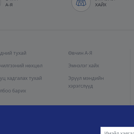
А-Я
ХАЙХ
дний тухай
Өвчин А-Я
лчилгээний нөхцөл
Эмнэлэг хайх
уц хадгалах тухай
Эрүүл мэндийн
хэрэгслүүд
лбоо барих