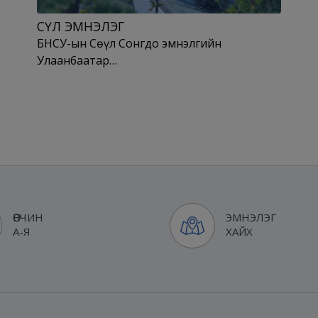
СӨҮЛ ЭМНЭЛЭГ
БНСУ-ын Сөүл Сонгдо эмнэлгийн
Улаанбаатар…
ӨВЧИН
ЭМНЭЛЭГ
А-Я
ХАЙХ