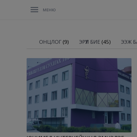
МЕНЮ
ОНЦЛОГ
(9)
ЭРҮҮЛ БИЕ
(45)
ЭЭЖ БА