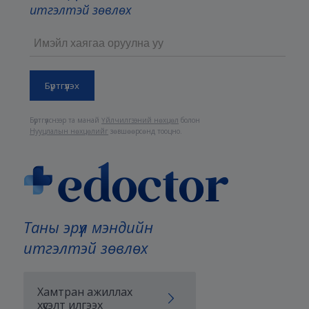
итгэлтэй зөвлөх
Бүртгүүлснээр та манай
Үйлчилгээний нөхцөл
болон
Нууцлалын нөхцөлийг
зөвшөөрсөнд тооцно.
Таны эрүүл мэндийн
итгэлтэй зөвлөх
Хамтран ажиллах
хүсэлт илгээх