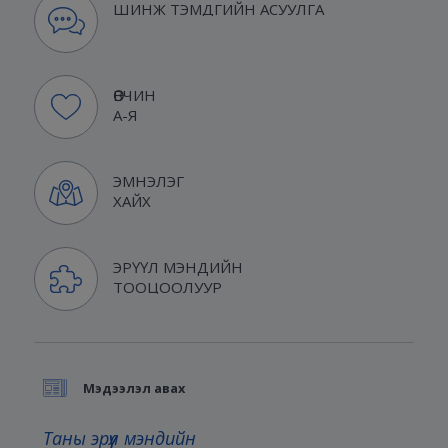
ШИНЖ ТЭМДГИЙН АСУУЛГА
ӨВЧИН
А-Я
ЭМНЭЛЭГ
ХАЙХ
ЭРҮҮЛ МЭНДИЙН
ТООЦООЛУУР
Мэдээлэл авах
Таны эрүүл мэндийн