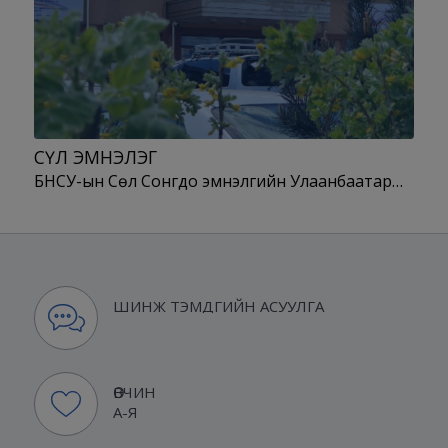
СӨҮЛ ЭМНЭЛЭГ
БНСУ-ын Сөүл Сонгдо эмнэлгийн Улаанбаатар…
ШИНЖ ТЭМДГИЙН АСУУЛГА
ӨВЧИН
А-Я