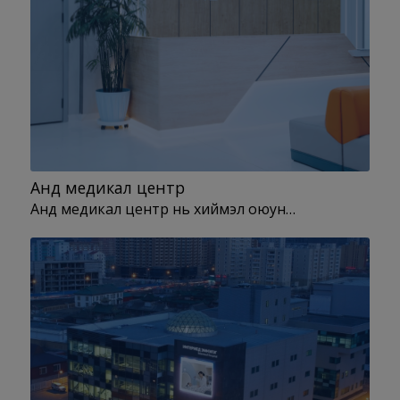
Анд медикал центр
Анд медикал центр нь хиймэл оюун…