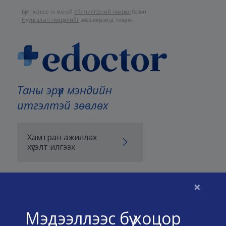
Бүртгүүлснээр та манай
Үйлчилгээний нөхцөл
болон
Нууцлалын нөхцөлийг
зөвшөөрсөнд тооцно.
Таны эрүүл мэндийн
итгэлтэй зөвлөх
Хамтран ажиллах
хүсэлт илгээх
×
Бидний тухай
Мэдээллээс бүү хоцор