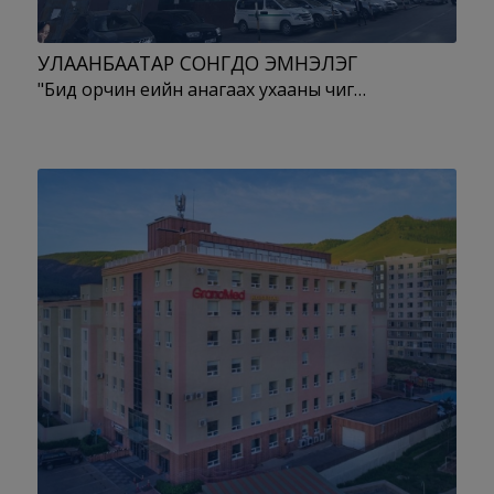
УЛААНБААТАР СОНГДО ЭМНЭЛЭГ
"Бид орчин үеийн анагаах ухааны чиг…