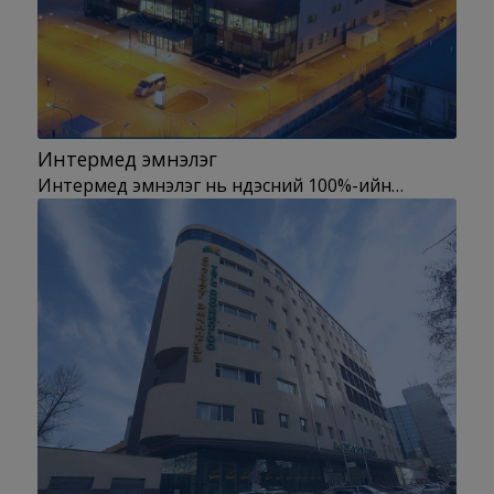
Интермед эмнэлэг
Интермед эмнэлэг нь үндэсний 100%-ийн…