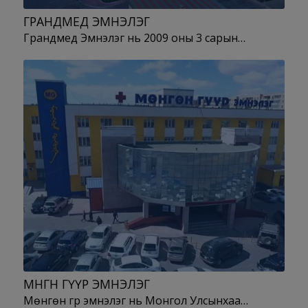
ГРАНДМЕД ЭМНЭЛЭГ
Грандмед Эмнэлэг нь 2009 оны 3 сарын…
МӨНГӨН ГҮҮР ЭМНЭЛЭГ
Мөнгөн гүүр эмнэлэг нь Монгол Улсынхаа…