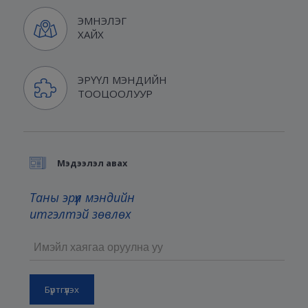
ЭМНЭЛЭГ
ХАЙХ
ЭРҮҮЛ МЭНДИЙН
ТООЦООЛУУР
Мэдээлэл авах
Таны эрүүл мэндийн
итгэлтэй зөвлөх