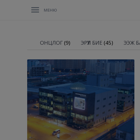
МЕНЮ
ОНЦЛОГ
(9)
ЭРҮҮЛ БИЕ
(45)
ЭЭЖ БА