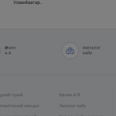
Улаанбаатар…
ӨВЧИН
ЭМНЭЛЭГ
А-Я
ХАЙХ
дний тухай
Өвчин А-Я
лчилгээний нөхцөл
Эмнэлэг хайх