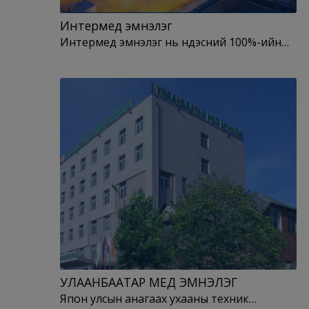
Интермед эмнэлэг
Интермед эмнэлэг нь үндэсний 100%-ийн…
УЛААНБААТАР МЕД ЭМНЭЛЭГ
Япон улсын анагаах ухааны техник…