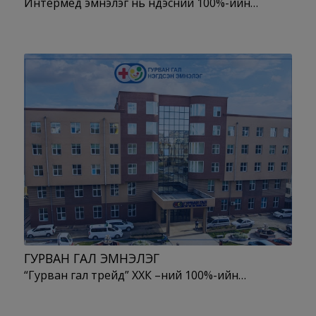
Интермед эмнэлэг нь үндэсний 100%-ийн…
ГУРВАН ГАЛ ЭМНЭЛЭГ
“Гурван гал трейд” ХХК –ний 100%-ийн…