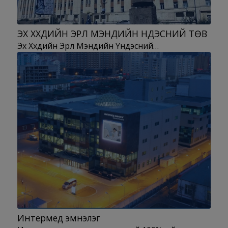
ЭХ ХҮҮХДИЙН ЭРҮҮЛ МЭНДИЙН ҮНДЭСНИЙ ТӨВ
Эх Хүүхдийн Эрүүл Мэндийн Үндэсний…
Интермед эмнэлэг