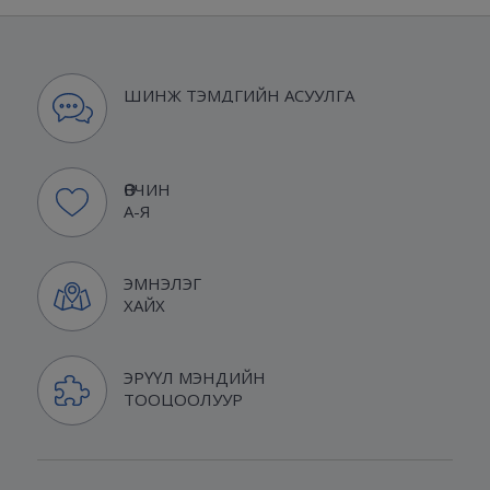
ШИНЖ ТЭМДГИЙН АСУУЛГА
ӨВЧИН
А-Я
ЭМНЭЛЭГ
ХАЙХ
ЭРҮҮЛ МЭНДИЙН
ТООЦООЛУУР