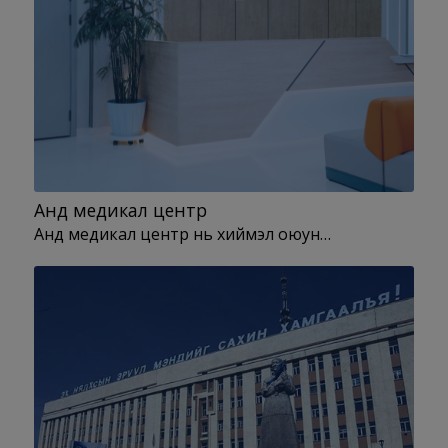
Анд медикал центр
Анд медикал центр нь хиймэл оюун…