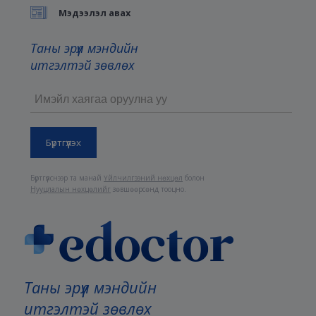
Мэдээлэл авах
Таны эрүүл мэндийн
итгэлтэй зөвлөх
Бүртгүүлснээр та манай
Үйлчилгээний нөхцөл
болон
Нууцлалын нөхцөлийг
зөвшөөрсөнд тооцно.
Таны эрүүл мэндийн
итгэлтэй зөвлөх