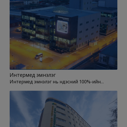
Интермед эмнэлэг
Интермед эмнэлэг нь үндэсний 100%-ийн…