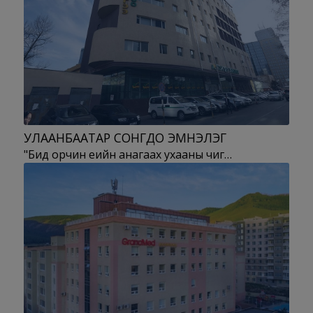
УЛААНБААТАР СОНГДО ЭМНЭЛЭГ
"Бид орчин үеийн анагаах ухааны чиг…