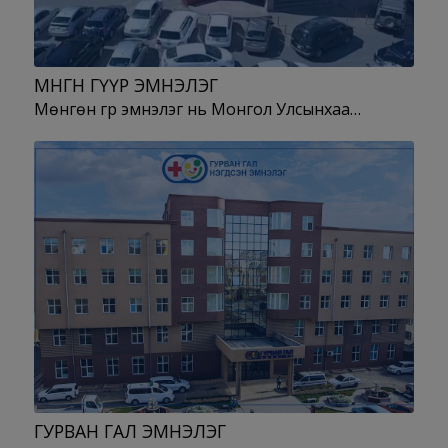
МӨНГӨН ГҮҮР ЭМНЭЛЭГ
Мөнгөн гүүр эмнэлэг нь Монгол Улсынхаа…
ГУРВАН ГАЛ ЭМНЭЛЭГ