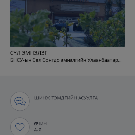
СӨҮЛ ЭМНЭЛЭГ
БНСУ-ын Сөүл Сонгдо эмнэлгийн Улаанбаатар…
ШИНЖ ТЭМДГИЙН АСУУЛГА
ӨВЧИН
А-Я