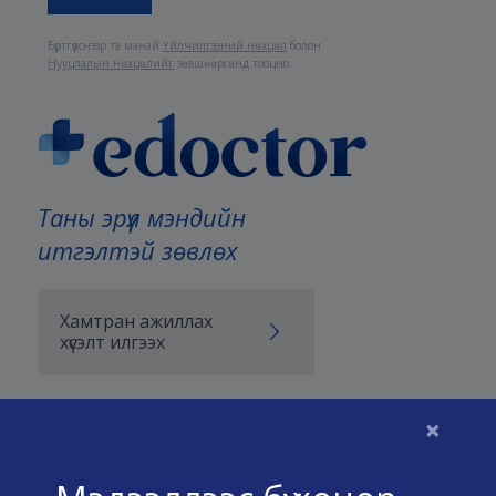
Бүртгүүлснээр та манай
Үйлчилгээний нөхцөл
болон
Нууцлалын нөхцөлийг
зөвшөөрсөнд тооцно.
Таны эрүүл мэндийн
итгэлтэй зөвлөх
Хамтран ажиллах
хүсэлт илгээх
×
Бидний тухай