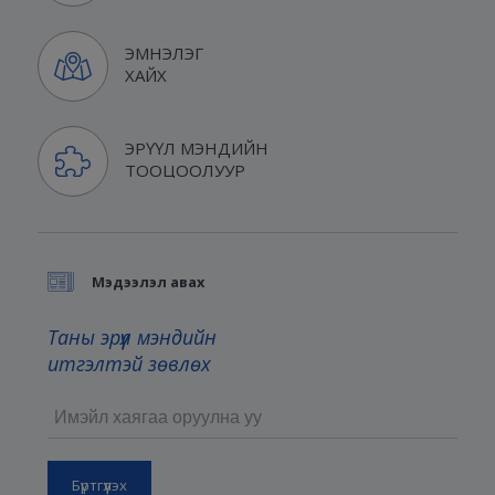
ЭМНЭЛЭГ
ХАЙХ
ЭРҮҮЛ МЭНДИЙН
ТООЦООЛУУР
Мэдээлэл авах
Таны эрүүл мэндийн
итгэлтэй зөвлөх