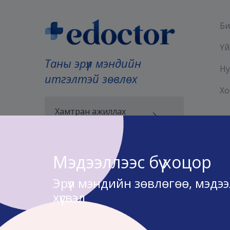
Би
Үй
Таны эрүүл мэндийн
Ну
итгэлтэй зөвлөх
Хо
Хамтран ажиллах
хүсэлт илгээх
Мэдээллээс бүү хоцор
Эрүүл мэндийн зөвлөгөө, мэдэ
хүсвэл