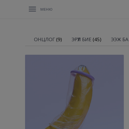
МЕНЮ
ОНЦЛОГ
(9)
ЭРҮҮЛ БИЕ
(45)
ЭЭЖ БА 