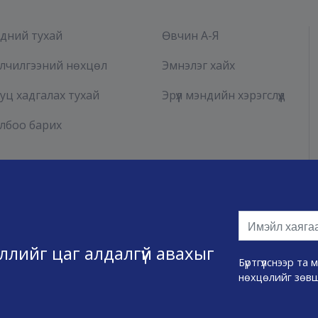
дний тухай
Өвчин А-Я
лчилгээний нөхцөл
Эмнэлэг хайх
уц хадгалах тухай
Эрүүл мэндийн хэрэгслүүд
лбоо барих
эллийг цаг алдалгүй авахыг
Бүртгүүлснээр т
нөхцөлийг зөв