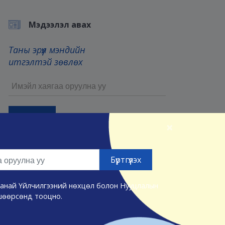
Мэдээлэл авах
Таны эрүүл мэндийн
итгэлтэй зөвлөх
×
Бүртгүүлснээр та манай
Үйлчилгээний нөхцөл
болон
Нууцлалын нөхцөлийг
зөвшөөрсөнд тооцно.
а манай Үйлчилгээний нөхцөл болон Нууцлалын
шөөрсөнд тооцно.