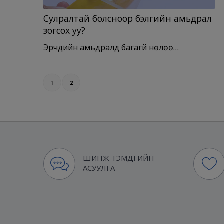
Сулралтай болсноор бэлгийн амьдрал
зогсох уу?
Эрчүүдийн амьдралд багагүй нөлөө…
1
2
ШИНЖ ТЭМДГИЙН
АСУУЛГА