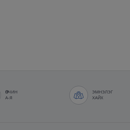
ӨВЧИН
ЭМНЭЛЭГ
А-Я
ХАЙХ