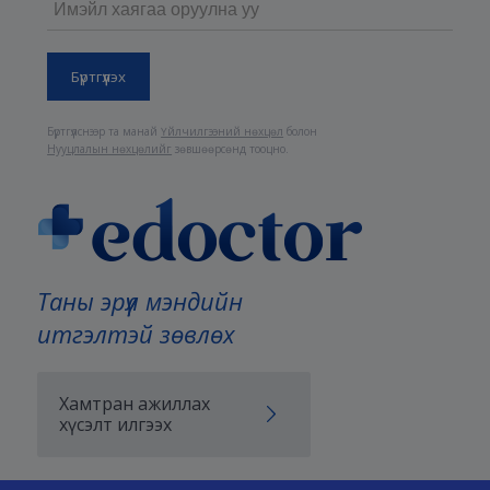
Бүртгүүлснээр та манай
Үйлчилгээний нөхцөл
болон
Нууцлалын нөхцөлийг
зөвшөөрсөнд тооцно.
Таны эрүүл мэндийн
итгэлтэй зөвлөх
Хамтран ажиллах
хүсэлт илгээх