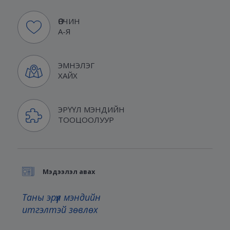
ӨВЧИН
А-Я
ЭМНЭЛЭГ
ХАЙХ
ЭРҮҮЛ МЭНДИЙН
ТООЦООЛУУР
Мэдээлэл авах
Таны эрүүл мэндийн
итгэлтэй зөвлөх