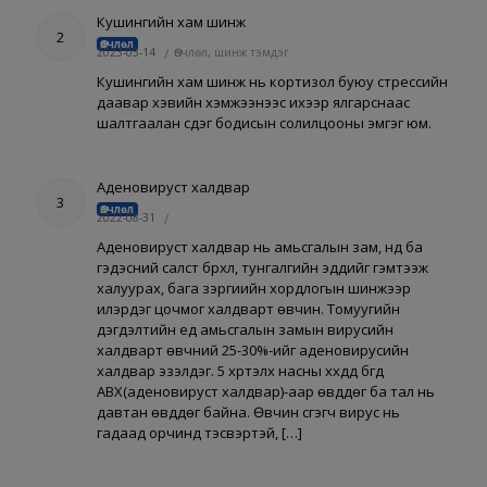
Кушингийн хам шинж
2
Өвчлөл
2023-03-14
/
Өвчлөл, шинж тэмдэг
Кушингийн хам шинж нь кортизол буюу стрессийн
даавар хэвийн хэмжээнээс ихээр ялгарснаас
шалтгаалан үүсдэг бодисын солилцооны эмгэг юм.
Аденовируст халдвар
3
Өвчлөл
2022-08-31
/
Аденовируст халдвар нь амьсгалын зам, нүд ба
гэдэсний салст бүрхүүл, тунгалгийн эдүүдийг гэмтээж
халуурах, бага зэргиийн хордлогын шинжээр
илэрдэг цочмог халдварт өвчин. Томуугийн
дэгдэлтийн үед амьсгалын замын вирусийн
халдварт өвчний 25-30%-ийг аденовирусийн
халдвар эзэлдэг. 5 хүртэлх насны хүүхдүүд бүгд
АВХ(аденовируст халдвар)-аар өвддөг ба тал нь
давтан өвддөг байна. Өвчин үүсгэгч вирус нь
гадаад орчинд тэсвэртэй, […]