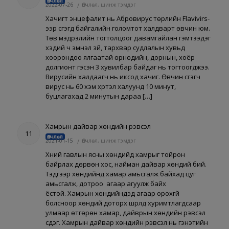
Өвчлөл
2022-07-26
/
Өвчлөл, шинж тэмдэг
Хачигт энцефалит нь Абровирус төрлийн Flavivirs-
ээр үүсгэгд байгалийн голомтот халдварт өвчин юм.
Төв мэдрэлийн тогтолцоог давамгайлан гэмтээдэг
хэдий ч эмнэл зүй, тархвар судлалын хувьд
хоорондоо ялгаатай өрнөдийн, дорнын, хоёр
долгионт гэсэн 3 хувилбар байдаг нь тогтоогджээ.
Вирусийн халдаагч нь иксод хачиг. Өвчин үүсгэгч
вирус нь 60 хэм хүртэл халуунд 10 минут,
буцлагахад 2 минутын дараа […]
Хамрын дайвар хөндийн үрэвсэл
11
Өвчлөл
2021-01-15
/
Өвчлөл, шинж тэмдэг
Хүний гавлын ясны хөндийд хамрыг тойрон
байрлах дөрвөн хос, найман дайвар хөндий бий.
Тэдгээр хөндийнүүд хамар амьсгалж байхад цуг
амьсгалж, дотроо агаар агуулж байх
ёстой. Хамрын хөндийнүүдэд агаар орохгүй
болсноор хөндий доторх шүүрлүүд хуримтлагдсаар
улмаар өтгөрөн хамар, дайврын хөндийн үрэвсэл
үүсдэг. Хамрын дайвар хөндийн үрэвсэл нь гэнэтийн