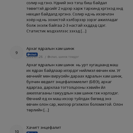
солир нүд гэнэ. Нүдний энэ тэгш биш байдал
төвөгтэй дүрсийг 2 нүдээр харж тархинд хүргэхэд хүнд
нөхцөл байдалд хүргэнэ. Солир нүд нь ихэвчлэн
хоёр нүд нь зохистой хэлбэрээр зэрэг ажилладаг
болж эхэлж байгаа 2-3 настай хүүхдүүдэд үүсдэг.
Статистик мэдээллээс үзэхэд […]
Архаг ядралын хам шинж
9
Өвчлөл
2022-07-26
/
Өвчлөл, шинж тэмдэг
Архаг ядралын хам шинж нь урт хугацаанд маш
их ядрах байдлаар илэрдэг нийлмэл өвчин юм. Уг
өвчнийг мөн вирусийн дараах ядралын хам шинж,
булчин өвдөлт энцефаломиелит (БӨЭ), архаг
ядаргаа, дархлаа тогтолцооны хэвийн үйл
ажиллагааны гажуудлын хам шинж гэж нэрлэдэг.
Өвчний үед хүн маш ихээр туйлдах бөгөөд энэ
өвчин олон сар, жилээр үргэлжлэх боломжтой. Олон
төрлийн […]
Хачигт энцефалит
10