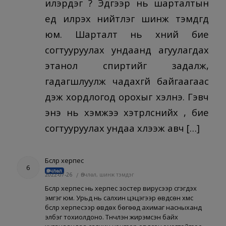
илэрдэг үү? Эдгээр нь шарталтын
үед илрэх нийтлэг шинж тэмдгүүд
юм. Шарталт нь хүний бие
согтууруулах ундаанд агуулагдах
этанол спиртийг задалж,
гадагшлуулж чадахгүй байгаагаас
үүдэж хордлогод орохыг хэлнэ. Гэвч
энэ нь хэмжээ хэтрүүлснийх үү, бие
согтууруулах ундаа хүлээж авч […]
Бүслүүр херпес
6
Өвчлөл
2022-07-26
/
Өвчлөл, шинж тэмдэг
Бүслүүр херпес нь херпес зостер вирусээр үүсгэгдэх
эмгэг юм. Урьд нь салхин цэцэгээр өвдсөн хүмүүс
бүслүүр херпесээр өвдөх бөгөөд ахимаг насныханд
элбэг тохиолдоно. Түүнчлэн жирэмсэн байх