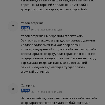
хугацаандаа салхин цэцгээр өвдсөн эмэгтэйгээс
төрсөн хүүхэд төрсний дараах эхний 2 жилийн
дотор бүслүүр херпесээр өвдөх тохиолдол бий.
Улаан эсэргэнэ
7
Өвчлөл
2022-07-26
/
Өвчлөл, шинж тэмдэг
Улаан эсэргэнэ нь А хүрээний стрептококк
бактериар үүсгэгдэж, агаар дуслын замаар дамжин
халдаврладаг эмгэг юм. Халдвар авсан
тохиолдолд ерөнхий хордлого, гүйлсэн булчирхайн
үрэвсэл, арьсан дээр тууралт гарах зэрэг шинжээр
илэрдэг цочмог халдварт өвчин. Бага насны хүүхдүүд,
тэр дундаа 10 хүртэлх насны хүүхдүүд өртөмтгий
байна. Хүүхэд насанд нэг удаа тусдаг боловч
аюултай өвчин юм.
Солир нүд
8
Өвчлөл
2022-07-26
/
Өвчлөл, шинж тэмдэг
Нэг эсвэл хоёр нүд төв тэнхлэгээсээ хазайж, нэг зүйл
дээр хараагаа тогтоож чадахгүй байх эмгэгийг