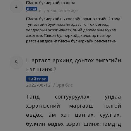
Гүйлсэн булчирхайн үрэвсэл
4
Өвчлөл
2022-08-31
/
Өвчлөл, шинж тэмдэг
Гүйлсэн булчирхай нь хоолойн арын хэсгийн 2 талд
тунгалгийн булчирхайн эдээс тогтох бөгөөд
халдварын эсрэг үйлчлэх, хүний дархлааны чухал
хэсэг юм. Гүйлсэн булчирхайд халдвар нэвтэрч
үрэвсэн өвдөхийг гүйлсэн булчирхайн үрэвсэл гэнэ.
Шарталт архинд донтох эмгэгийн
5
нэг шинж үү?
Нийтлэл
/
2022-08-12
Эрүүл бие
Танд согтууруулах ундаа
хэрэглэсний маргааш толгой
өвдөх, ам хэт цангах, суулгах,
булчин өвдөх зэрэг шинж тэмдгүүд