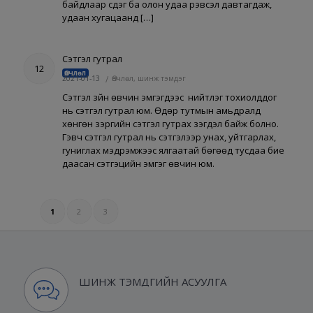
байдлаар үүсдэг ба олон удаа үрэвсэл давтагдаж,
удаан хугацаанд […]
Сэтгэл гутрал
12
Өвчлөл
2021-01-13
/
Өвчлөл, шинж тэмдэг
Сэтгэл зүйн өвчин эмгэгүүдээс нийтлэг тохиолддог
нь сэтгэл гутрал юм. Өдөр тутмын амьдралд
хөнгөн зэргийн сэтгэл гутрах үзэгдэл байж болно.
Гэвч сэтгэл гутрал нь сэтгэлээр унах, уйтгарлах,
гуниглах мэдрэмжээс ялгаатай бөгөөд тусдаа бие
даасан сэтгэцийн эмгэг өвчин юм.
1
2
3
ШИНЖ ТЭМДГИЙН АСУУЛГА