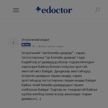
Эстрогений илүүдэл
1
Өвчлөл
2023-03-14
/
Өвчлөл, шинж тэмдэг
Эстрогенийг “эм бэлгийн даавар’” , харин
тестостероныг “эр бэлгийн даавар” гэдэг.
Хэдийгээр уг дааврууд хүйсээр тодорхойлогдон
нэрлэгдэж байгаа боловч хоёулаа эрэгтэй,
эмэгтэй хүмүүст байдаг. Дунджаар эмэгтэйчүүдэд
эстроген дааврын түвшин өндөр, харин
эрэгтэйчүүдэд тестостероны түвшин өндөр байдаг
байна. Хүний биеийн даавруудын түвшин
хэлбэлзэж байдаг. Тэдгээр нь тэнцвэртэй байгаа
үед бие махбод зохих ёсоор ажилладаг. Харин
дааврын […]