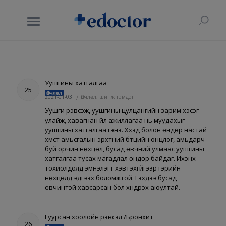
Уушгины хатгалгаа
25
Өвчлөл
2021-01-03
/
Өвчлөл, шинж тэмдэг
Уушги үрэвсэж, уушгины цулцангийн зарим хэсэг
улайж, хавагнан үйл ажиллагаа нь муудахыг
уушгины хатгалгаа гэнэ. Хүүхэд болон өндөр настай
хүмүүст амьсгалын эрхтний бүтцийн онцлог, амьдарч
буй орчин нөхцөл, бусад өвчний улмаас уушгины
хатгалгаа тусах магадлал өндөр байдаг. Ихэнх
тохиолдолд эмнэлэгт хэвтэхгүйгээр гэрийн
нөхцөлд эдгээх боломжтой. Гэхдээ бусад
өвчинтэй хавсарсан бол хүндрэх аюултай.
Гуурсан хоолойн үрэвсэл /Бронхит
26