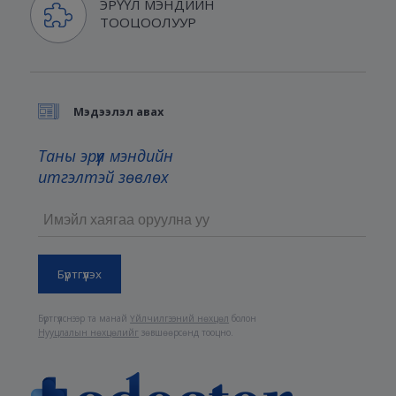
ЭРҮҮЛ МЭНДИЙН
ТООЦООЛУУР
Мэдээлэл авах
Таны эрүүл мэндийн
итгэлтэй зөвлөх
Бүртгүүлснээр та манай
Үйлчилгээний нөхцөл
болон
Нууцлалын нөхцөлийг
зөвшөөрсөнд тооцно.