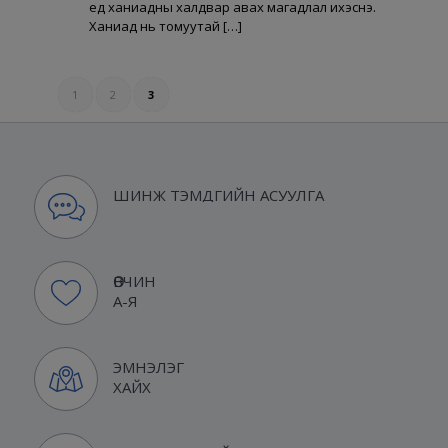
үед ханиадны халдвар авах магадлал ихэснэ.
Ханиад нь томуутай […]
1
2
3
ШИНЖ ТЭМДГИЙН АСУУЛГА
ӨВЧИН
А-Я
ЭМНЭЛЭГ
ХАЙХ