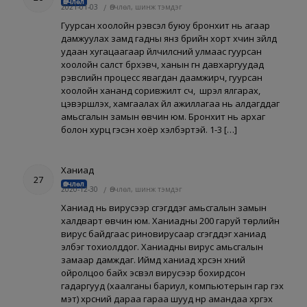
Өвчлөл
2021-01-03
/
Өвчлөл, шинж тэмдэг
Гуурсан хоолойн үрэвсэл буюу бронхит нь агаар
дамжуулах замд гадны янз бүрийн хорт хүчин зүйлүүд
удаан хугацаагаар үйлчилсний улмаас гуурсан
хоолойн салст бүрхэвч, ханын гүн давхаргуудад
үрэвслийн процесс явагдан даамжирч, гуурсан
хоолойн хананд соривжилт үүсч, шүүрэл ялгарах,
цэвэршүүлэх, хамгаалах үйл ажиллагаа нь алдагддаг
амьсгалын замын өвчин юм. Бронхит нь архаг
болон хурц гэсэн хоёр хэлбэртэй. 1-3 […]
Ханиад
27
Өвчлөл
2020-12-30
/
Өвчлөл, шинж тэмдэг
Ханиад нь вирусээр үүсгэгддэг амьсгалын замын
халдварт өвчин юм. Ханиадны 200 гаруй төрлийн
вирус байдгаас риновирусаар үүсгэгддэг ханиад
элбэг тохиолддог. Ханиадны вирус амьсгалын
замаар дамждаг. Иймд ханиад хүрсэн хүний
ойролцоо байх эсвэл вирусээр бохирдсон
гадаргууд (хаалганы бариул, компьютерын гар гэх
мэт) хүрсний дараа гараа шууд нүүр амандаа хүргэх